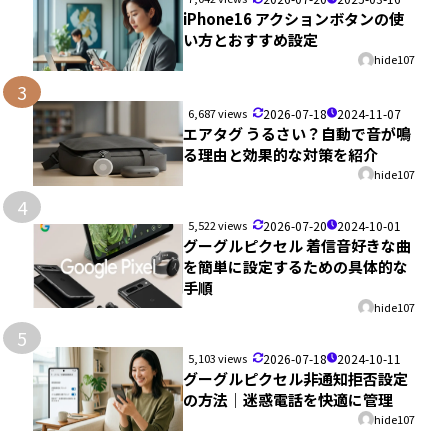
iPhone16 アクションボタンの使
い方とおすすめ設定
hide107
3
6,687 views
2026-07-18
2024-11-07
エアタグ うるさい？自動で音が鳴
る理由と効果的な対策を紹介
hide107
4
5,522 views
2026-07-20
2024-10-01
グーグルピクセル 着信音好きな曲
を簡単に設定するための具体的な
手順
hide107
5
5,103 views
2026-07-18
2024-10-11
グーグルピクセル非通知拒否設定
の方法｜迷惑電話を快適に管理
hide107