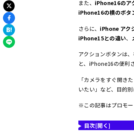
また、
iPhone16
iPho
2.4
iPhone16の横のボ
複
2.4.1
さらに、
iPhone 
シ
2.4.2
iPhone15との違い
、
iPho
2.5
アクションボタンは、
マ
2.5.1
と、iPhone16の
iPhon
2.6
「カメラをすぐ開きた
iPho
2.7
いたい」など、目的別
失
2.7.1
失
2.7.2
※この記事はプロモー
失
2.7.3
目次
[開く]
失
2.7.4