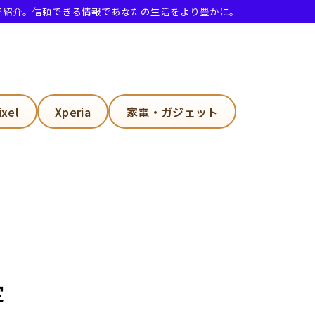
で紹介。信頼できる情報であなたの生活をより豊かに。
ixel
Xperia
家電・ガジェット
定