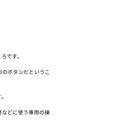
ころです。
別のボタンだというこ
す。
整などに使う専用の操