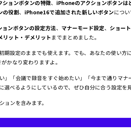
のアクションボタンの特徴
、
iPhoneのアクションボタン
ne16 アクションボタンで複数の機能を設定可能？
タンの役割
、
iPhone16で追加された新しいボタン
につい
数機能を使いたいときの考え方
アクションボタンの設定方法
、
マナーモード設定
、
ショー
ョートカットで作れる組み合わせ例
メリット・デメリット
までまとめました。
ne16 アクションボタンのマナーモード設定とは？
初期設定のままでも使えます。でも、あなたの使い方
ナーモードに設定する手順
便利さがかなり変わりますよ。
e15とiPhone16のアクションボタンの違いは？
い」「会議で録音をすぐ始めたい」「今まで通りマナ
ne16のアクションボタンを使うときに失敗しやすいポイント
に選べるようにしているので、ぜひ自分に合う設定を
敗1：便利そうな機能を選んだだけで終わる
敗2：カメラコントロールと役割がかぶる
ションを含みます。
敗3：ショートカットを複雑にしすぎる
敗4：ケースの押しやすさを確認しない