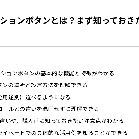
ne16のアクションボタンを実際に使うなら、まず何に設定するべき？
6 アクションボタンとは？まず知ってお
ne16のアクションボタンを実際に使って感じるリアルな評価
ョンボタンは「よく使う操作」を1つ決めると失敗しにくい
る質問（Q＆A）
1. アクションボタンは本当に便利ですか？
2. アクションボタンは何に設定するのがおすすめですか？
6 アクションボタンの基本的な機能と特徴がわかる
3. アクションボタンで複数の機能を使えますか？
タンの場所と設定方法を理解できる
4. アクションボタンとカメラコントロールの違いは何ですか？
を用途別に選べるようになる
5. マナーモード切り替えは今まで通り使えますか？
ロールとの違いを混同せずに理解できる
6. 誤操作は起きやすいですか？
5との違いや、購入前に知っておきたい注意点がわかる
ライベートでの具体的な活用例を知ることができる
7. ビジネス利用に向いていますか？