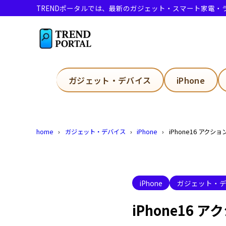
TRENDポータルでは、最新のガジェット・スマート家電
目次
1
iPhone
ガジェット・デバイス
iPhone
iPho
1.1
iPho
1.2
home
ガジェット・デバイス
iPhone
iPhone16 アク
iPhon
1.3
iPho
1.4
ア
1.4.1
iPhone
ガジェット・
カ
1.4.2
iPhone16
iP
1.4.3