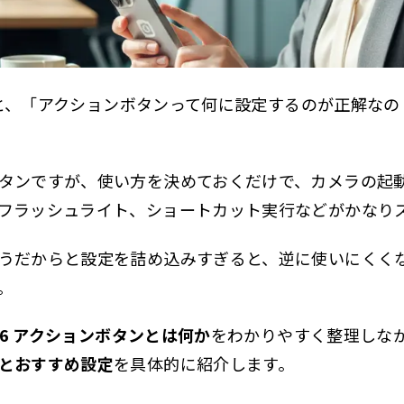
クションボタンの設定手順
定できる主な機能
e16 アクションボタンでできること
たあと、「アクションボタンって何に設定するのが正解な
な機能一覧
e16 アクションボタンのおすすめ設定
タンですが、使い方を決めておくだけで、カメラの起
ったらこの4つから選ぶ
フラッシュライト、ショートカット実行などがかなり
メラ起動がおすすめな人
うだからと設定を詰め込みすぎると、逆に使いにくく
イスメモがおすすめな人
。
ラッシュライトがおすすめな人
e16 アクションボタンとは何か
をわかりやすく整理しな
音モードがおすすめな人
とおすすめ設定
を具体的に紹介します。
ョートカットがおすすめな人