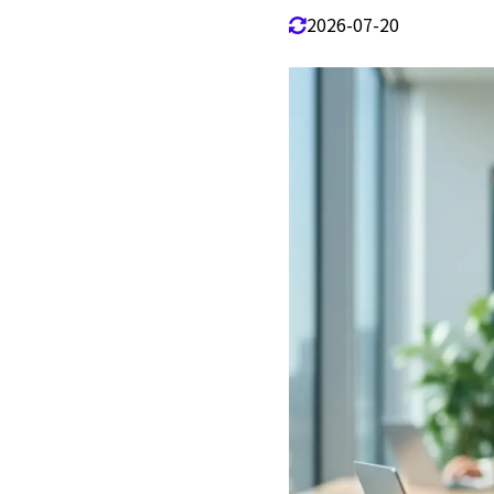
2026-07-20
iPho
1.5
メ
1.5.1
デ
1.5.2
iPhon
1.6
iP
1.6.1
An
1.6.2
iPho
1.7
ビ
1.7.1
プ
1.7.2
2
iPhone
iPho
2.1