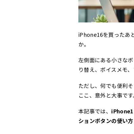
ア
2.1.1
設
2.1.2
iPhon
2.2
iPhone16を買っ
主
か。
2.2.1
iPhon
2.3
左側面にある小さなボ
迷
2.3.1
り替え、ボイスメモ、
カ
2.3.2
ただし、何でも便利そ
ボ
2.3.3
ここ、意外と大事です
フ
2.3.4
本記事では、
iPhon
消
2.3.5
ションボタンの使い方
シ
2.3.6