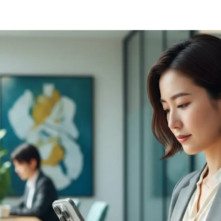
ne16 アクションボタンのメリット・デメリット
リット
メリット
e16 アクションボタンと他のスマホの違い
hone16のアクションボタンならではのポイント
droidのカスタムキーと比べたときの考え方
ne16 アクションボタンの活用例（ビジネス・プライベート）
ジネスでの活用例
ライベートでの活用例
16 アクションボタンの使い方とおすすめ設定
ne アクションボタンの設定方法とは？