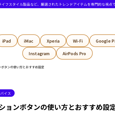
・ライフスタイル製品など、厳選されたトレンドアイテムを専門的な視点
16 アクションボタンとは？まず知っておきたい基本
iPad
iMac
Xperia
Wi-Fi
Google P
ne16のアクションボタンの特徴とは？
Instagram
AirPods Pro
neのアクションボタンはどこにありますか？
ションボタンの使い方とおすすめ設定
e16の横のボタンは何ですか？
ne16では2つの新しいボタンを搭載しましたか？
クションボタンでできる主なこと
デバイス
メラコントロールでできる主なこと
 アクションボタンの使い方とおすすめ設
hone16おすすめアクセサリー