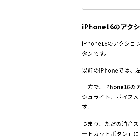
Q
2.11.8
iPho
2.12
iPhone16のア
3
この記事を
iPhone16のアク
タンです。
以前のiPhoneで
一方で、iPhone
シュライト、ボイスメ
す。
つまり、ただの消音ス
ートカットボタン」に