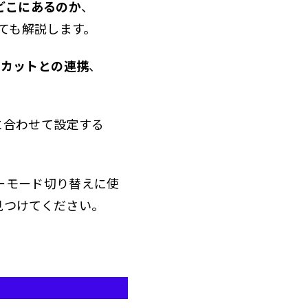
はどこにあるのか
、
ても解説します。
トカットとの連携
、
に合わせて設定する
ーモード切り替えに使
見つけてください。