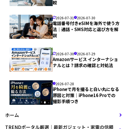
較
2026-07-31
2026-07-30
電話番号付きeSIMを海外で使う方
法｜通話・SMS対応と選び方を解
説
2026-07-30
2026-07-29
Amazonサービス インターナショ
ナルとは？請求の確認と対処法
2026-07-28
iPhoneで月を撮ると白い丸になる
原因と対策｜iPhone16 Proでの
撮影手順つき
ホーム
TRENDポータル厳選｜最新ガジェット・家電の信頼