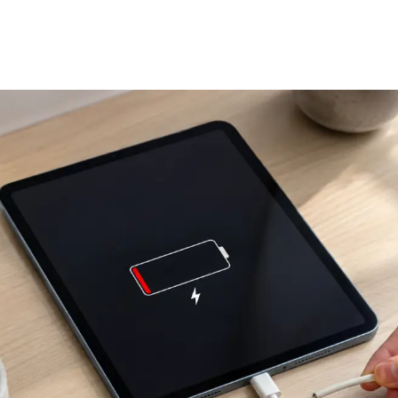
器の出力がiPadに対して不足している
用中の消費電力が大きい
ッテリー残量が80％付近で止まっている
電器・ケーブル・ポートの抵抗が増えている
体の温度が高すぎる・低すぎる
が充電できない主な原因を切り分ける方法
電ケーブルやアダプタの不良
電ポートの汚れや破損
ッテリーの劣化
adOSの不具合
放電の影響