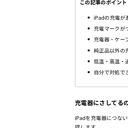
この記事のポイント
充
2.3.1
iPadの充電
充
2.3.2
充電マークが
iPad
2.4
充電器・ケー
まず
2.4.1
純正品以外の充
充
2.4.2
低温・高温・
別
2.4.3
自分で対処で
修
2.4.4
低温でi
2.5
暖
2.5.1
充電器にさしてる
ド
2.5.2
iPadを充電器につな
低
2.5.3
認します。