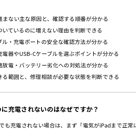
電器を選ぶときの比較ポイント
が進まない主な原因と、確認する順番が分かる
電器の候補を比較する
ついているのに増えない理由を判断できる
が充電切れで起動しない場合
ブル・充電ポートの安全な確認方法が分かる
30分～1時間は充電を続ける
電器やUSB-Cケーブルを選ぶポイントが分かる
電後に強制再起動を試す
過放電・バッテリー劣化への対処法が分かる
の充電器とケーブルで再確認する
きる範囲と、修理相談が必要な状態を判断できる
理相談へ切り替える目安
Padの充電パーセントが増えない場合
かい室内へ移動する
のに充電されないのはなぜですか？
ライヤーや暖房器具で直接温めない
いでも充電されない場合は、まず「電気がiPadまで正
温のまま充電を繰り返さない