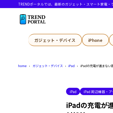
TRENDポータルでは、最新のガジェット・スマート家電
目次
1
iPad 充
ガジェット・デバイス
iPhone
充電器に
1.1
充
1.1.1
home
ガジェット・デバイス
iPad
iPadの充電が進まな
コ
1.1.2
充
1.1.3
iP
1.1.4
iPad
iPad 周辺機器・
バ
1.1.5
iPadの充電
iPad
1.2