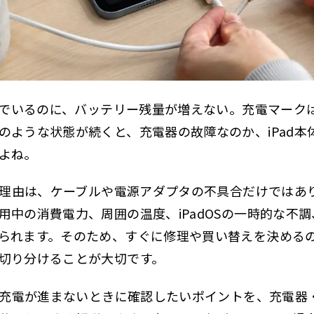
の充電マークがついているのに増えない理由
～20分使わずに充電して判断する
0％で止まる場合は設定を確認する
0％表示のままでも充電を続ける必要はない
ないでいるのに、バッテリー残量が増えない。充電マーク
が接触不良で充電できない場合の確認方法
のような状態が続くと、充電器の故障なのか、iPad本
よね。
ad用ケーブルを選ぶときのポイント
補となる充電ケーブル
ない理由は、ケーブルや電源アダプタの不具合だけではあ
用中の消費電力、周囲の温度、iPadOSの一時的な不
補となる電源アダプタ
られます。そのため、すぐに修理や買い替えを決める
ーブルとアダプタのセットを選ぶ場合
切り分けることが大切です。
に「充電停止中」「充電保留中」と表示される理由
dの充電が進まないときに確認したいポイントを、充電器
体が熱くなっている場合