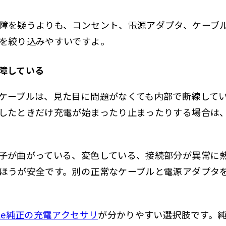
ーの劣化を確認する方法
障を疑うよりも、コンセント、電源アダプタ、ケーブ
応モデルでは設定から確認する
を絞り込みやすいですよ。
定に項目がない場合の判断材料
障している
ッテリー交換を検討したほうがよい状態
いけない対処法
ケーブルは、見た目に問題がなくても内部で断線して
したときだけ充電が始まったり止まったりする場合は
の充電トラブルで失敗しやすいポイントと確認の目安
充電進まないまとめ
子が曲がっている、変色している、接続部分が異常に
ほうが安全です。別の正常なケーブルと電源アダプタ
ple純正の充電アクセサリ
が分かりやすい選択肢です。