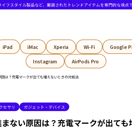
・ライフスタイル製品など、厳選されたトレンドアイテムを専門的な視点
電進まない原因と対処法
iPad
iMac
Xperia
Wi-Fi
Google P
さしてるのに充電されないのはなぜですか？
Instagram
AirPods Pro
電器やケーブルが故障している
い原因は？充電マークが出ても増えないときの対処法
ンセントや電源タップに問題がある
電ポートにほこりや異物が入っている
adOSが一時的に充電を認識していない
アクセサリ
ガジェット・デバイス
ッテリーや充電ポートが故障している
が進まない原因は？充電マークが出て
の充電が遅いのはなぜですか？