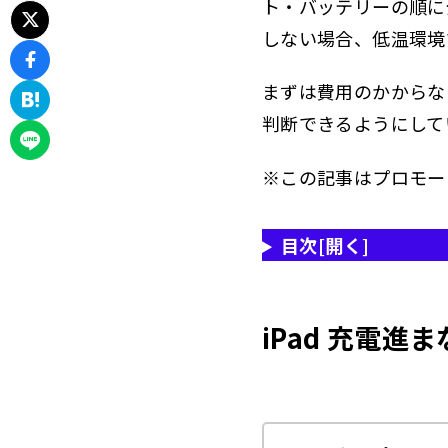
ト・バッテリーの順に
本
1.6.2
しない場合、低温環境
電
1.6.3
まずは費用のかからな
2
iPad 充
判断できるようにして
iPad
2.1
※この記事はプロモー
USB-C
2.2
US
2.2.1
目次
[開く]
US
2.2.2
US
2.2.3
iPad 充電進
US
2.2.4
「古
2.2.5
iPad
2.3