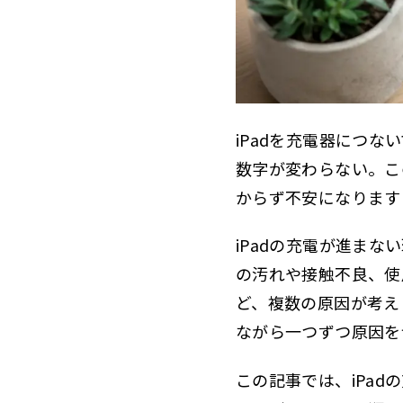
iPad
1.4
10
1.4.1
8
1.4.2
10
1.4.3
iPadを充電器につ
iPad
1.5
数字が変わらない。こ
からず不安になります
iP
1.5.1
候
1.5.2
iPadの充電が進ま
の汚れや接触不良、使
候
1.5.3
ど、複数の原因が考え
ケ
1.5.4
ながら一つずつ原因を
iPad
1.6
この記事では、iPa
本
1.6.1