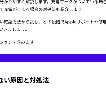
分かりやすく解説します。充電マークがついている場
体が冷えすぎている場合
で充電が止まる場合の対処法も紹介します。
力不足や周辺機器が影響している場合
い確認方法から試し、どの段階でAppleサポートや修
電進まない際の具体的な直し方
いきましょう。
が充電できないときの直し方を順番に解説
ションを含みます。
・タイプCのiPadが充電できない場合
B-C充電器の出力を確認する
B-Cケーブルの違いを確認する
B-Cポートの表裏を入れ替えて試す
まない原因と対処法
Bハブやドックを外す
いiPadOSだからUSB-C充電に対応できない」とは限らない
が純正以外の充電器で充電できない場合