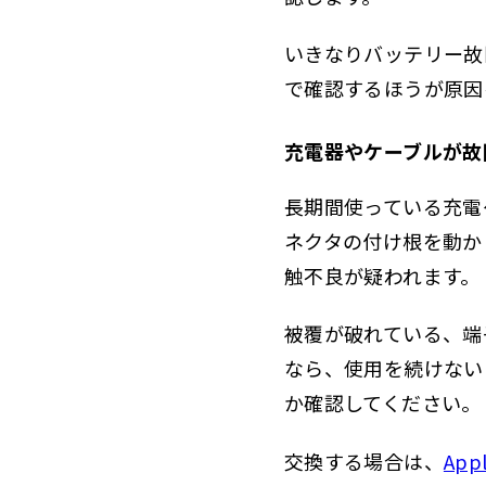
バッテリ
2.6
いきなりバッテリー故
対
2.6.1
で確認するほうが原因
設
2.6.2
充電器やケーブルが故
バ
2.6.3
やっては
2.7
長期間使っている充電
ネクタの付け根を動か
iPad
2.8
触不良が疑われます。
iPad 
2.9
被覆が破れている、端
なら、使用を続けない
か確認してください。
交換する場合は、
Ap