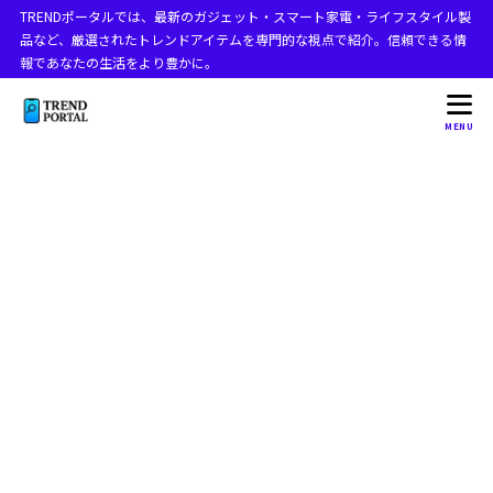
TRENDポータルでは、最新のガジェット・スマート家電・ライフスタイル製
目次
品など、厳選されたトレンドアイテムを専門的な視点で紹介。信頼できる情
報であなたの生活をより豊かに。
1
iPhoneとMacBookでテザリングできないときの対処法
MENU
MacBookとiPhoneをテザリングできないのはなぜです
1.1
か？
最初に試したい9つの解決方法
1.2
1. iPhone単体でモバイル通信できるか確認する
1.2.1
2. 機内モードがオフになっているか確認する
1.2.2
3. iPhoneとMacBookのWi-Fi・Bluetoothを入れ直
1.2.3
す
4. iPhoneのインターネット共有画面を開いたまま
1.2.4
にする
5. 「互換性を優先」をオンにする
1.2.5