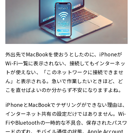
MacBookでインターネット共有ができない原因
2.1
MacBookのWi-Fiがオンになっているか
2.1.1
保存済みネットワークが競合していないか
2.1.2
日付と時刻が正しいか
2.1.3
macOSのアップデートが保留されていないか
2.1.4
外出先でMacBookを使おうとしたのに、iPhoneが
USB接続したiPhoneが認識されているか
2.1.5
Wi-Fi一覧に表示されない、接続してもインターネッ
トが使えない、「このネットワークに接続できませ
iPhoneテザリングが繋がらない場合の原因と解決策
2.2
ん」と表示される。急いで作業したいときほど、ど
iPhoneのインターネット共有ができない理由
2.3
こを直せばよいのか分からず不安になりますよね。
モバイルデータ通信がオフになっている
2.3.1
データ容量を使い切っている
2.3.2
iPhoneとMacBookでテザリングができない理由は、
インターネット共有の設定だけではありません。Wi-
構成プロファイルが影響している
2.3.3
FiやBluetoothの一時的な不具合、保存されたパスワ
ネットワーク設定に不整合がある
2.3.4
ードのずれ、モバイル通信の状態、Apple Account