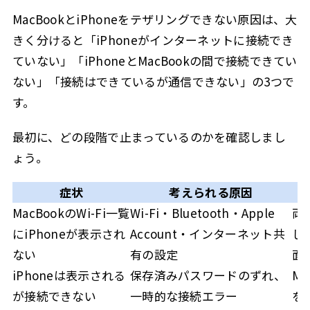
MacBookが勝手にiPhoneへ接続するのを止められ
3.5.6
MacBookとiPhoneをテザリングできない原因は、大
ますか？
きく分けると「iPhoneがインターネットに接続でき
ネットワーク設定をリセットすると写真は消えま
3.5.7
ていない」「iPhoneとMacBookの間で接続できてい
すか？
ない」「接続はできているが通信できない」の3つで
ドコモのテザリングには申込みや追加料金が必要
3.5.8
す。
ですか？
テザリング中にMacBookのアップデートをしても
3.5.9
最初に、どの段階で止まっているのかを確認しまし
大丈夫ですか？
ょう。
まとめ
3.6
症状
考えられる原因
4
この記事を書いた人
MacBookのWi-Fi一覧
Wi-Fi・Bluetooth・Apple
両端
にiPhoneが表示され
Account・インターネット共
し
ない
有の設定
面
iPhoneは表示される
保存済みパスワードのずれ、
M
が接続できない
一時的な接続エラー
を