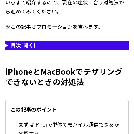
い点まで紹介するので、現在の症状に合う対処法か
iPadとMacBookのミラーリング方法
3.1
ら進めてみてください。
1. Sidecarを利用する前の確認
3.1.1
※この記事はプロモーションを含みます。
2. SidecarでiPadを追加する方法
3.1.2
3. 有線接続で安定させる
3.1.3
目次
[開く]
4. Apple Pencilでできること
3.1.4
5. Sidecarが表示されない場合
3.1.5
iPhoneとMacBookでテザリング
Apple WatchとMacBookでできること
3.2
できないときの対処法
1. Apple WatchでMacBookのロックを解除する
3.2.1
2. Apple Watchで操作を承認する
3.2.2
3. Apple Payの支払いを承認する
3.2.3
この記事のポイント
4. Apple Watchの通知について
3.2.4
まずはiPhone単体でモバイル通信できるか
5. 作業中の健康管理に活用する
3.2.5
確認する