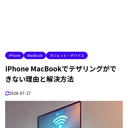
6. MacBookに保存されたiPhoneのネットワーク情
1.2.6
報を削除する
7. iPhoneとMacBookを再起動する
1.2.7
8. VPNやセキュリティソフトを一時的に確認する
1.2.8
9. USB接続でWi-Fiだけの問題か確認する
1.2.9
iPhoneでテザリングができない理由は何ですか？
1.3
iPhone
MacBook
ガジェット・デバイス
iPhoneとMacBookをペアリングするにはどうすればい
1.4
いですか？
iPhone MacBookでテザリングがで
iPhoneとMacBookでテザリングを自動接続するにはど
1.5
きない理由と解決方法
うすればいいですか？
iPhoneテザリングにビックリマークが表示される原因
1.6
2026-07-27
iPhoneテザリングで「このネットワークに接続できま
1.7
せん」と表示されるとき
2
iPhoneとMacBookのテザリングが不安定な場合の解決
方法