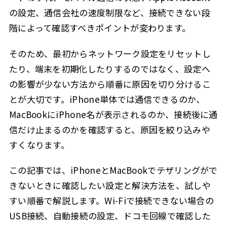
ドコモでiPhoneテザリングができない場合の対策
2.4
の設定、通信会社の速度制限など、接続できない段
1. iPhone単体でドコモ回線が使えるか確認する
2.4.1
階によって確認すべきポイントが変わります。
2. モバイルデータ通信を確認する
2.4.2
そのため、最初からネットワーク設定をリセットし
3. データ使用量と速度制限を確認する
2.4.3
たり、端末を初期化したりするのではなく、設定へ
4. ドコモの通信障害情報を確認する
2.4.4
の影響が少ない方法から順番に原因を切り分けるこ
5. インターネット共有を入れ直す
2.4.5
とが大切です。iPhone単体では通信できるのか、
6. キャリア設定アップデートを確認する
MacBookにiPhone名が表示されるのか、接続後に通
2.4.6
信だけ止まるのかを確認すると、原因を絞り込みや
7. APNをむやみに書き換えない
2.4.7
すくなります。
8. iPhoneとMacBookを再起動する
2.4.8
9. USBテザリングを試す
2.4.9
この記事では、iPhoneとMacBookでテザリングがで
きないときに確認したい設定と解決方法を、試しや
10. ドコモまたはAppleへ問い合わせる
2.4.10
すい順番で解説します。Wi-Fiで接続できない場合の
テザリングを安定させるための通信量・発熱対策
2.5
USB接続、自動接続の設定、ドコモ回線で確認した
3
その他のAppleデバイスとの接続に関するポイント