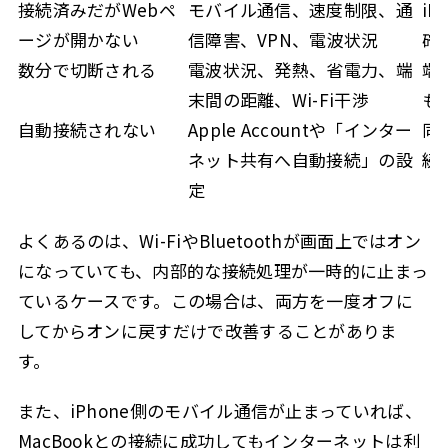
接続済みだがWebペ
モバイル通信、速度制限、通
i
ージが開かない
信障害、VPN、電波状況
確
数分で切断される
電波状況、発熱、省電力、端
端
末間の距離、Wi-Fi干渉
も
自動接続されない
Apple Accountや「インター
同じ
ネット共有へ自動接続」の設
続
定
よくあるのは、Wi-FiやBluetoothが画面上ではオン
になっていても、内部的な接続処理が一時的に止まっ
ているケースです。この場合は、両方を一度オフに
してからオンに戻すだけで改善することがありま
す。
また、iPhone側のモバイル通信が止まっていれば、
MacBookとの接続に成功してもインターネットは利