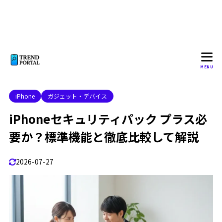
ソフトバンクのセキュリティパック解約の方法
2.3
ワイモバイルのセキュリティパックプラスは必要か？
2.4
iPhoneセキュリティパックが勝手に有効化されること
2.5
はある？
iPhoneセキュリティパックの解約方法
2.6
MENU
「ソフトバンク関連セキュリティサービスの追加情報
2.7
リンク」
iPhone
ガジェット・デバイス
iPhoneセキュリティパックプラスが不要な人
2.7.1
iPhoneセキュリティパック プラス必
総合結論
2.7.2
要か？標準機能と徹底比較して解説
まとめ
2.8
2026-07-27
3
この記事を書いた人