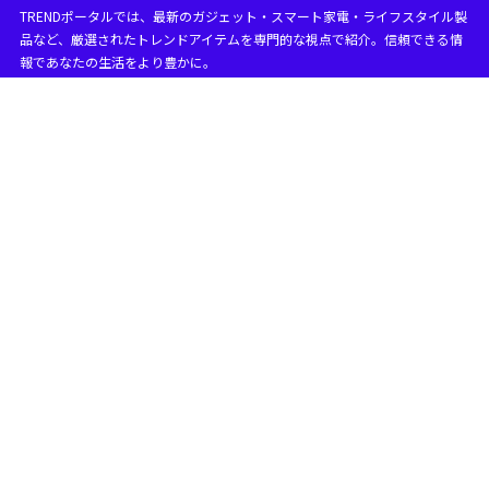
TRENDポータルでは、最新のガジェット・スマート家電・ライフスタイル製
目次
品など、厳選されたトレンドアイテムを専門的な視点で紹介。信頼できる情
報であなたの生活をより豊かに。
1
Phoneセキュリティパック プラス必要か？iPhoneのセ
キュリティは必要ですか？
iPhoneのセキュリティ機能だけでは不安？
1.1
ソフトバンクのセキュリティパックとセキュリティパッ
1.2
クプラスの違いは？
ソフトバンクのセキュリティパックに加入するメリッ
1.3
トは？
2
iPhoneセキュリティパック プラス必要か？解約や料金
の注意点
iPhoneセキュリティパックプラスの料金は660円
2.1
iPhoneセキュリティパックプラスは解約できない？
2.2