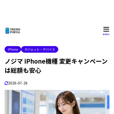
買う前に見るポイントは返却と残債
1.5.1
ノジマ 携帯 機種変更の流れ
1.6
買う前に見るポイントは必要書類と移行準備
1.6.1
2
ノジマ iPhone機種 変更キャンペーンの注意点
MENU
ノジマ iPhone 予約の方法
2.1
iPhone
ガジェット・デバイス
買う前に見るポイントは予約後の価格条件
2.1.1
ノジマ iPhone機種 変更キャンペーン
ノジマ iPhone17 乗り換え
2.2
は総額も安心
買う前に見るポイントは乗り換え後の総額
2.2.1
ノジマ UQ キャンペーン
2.3
2026-07-26
買う前に見るポイントは割引終了後の月額
2.3.1
ノジマ 携帯 新規 キャンペーン
2.4
買う前に見るポイントは新規と乗り換えの差
2.4.1