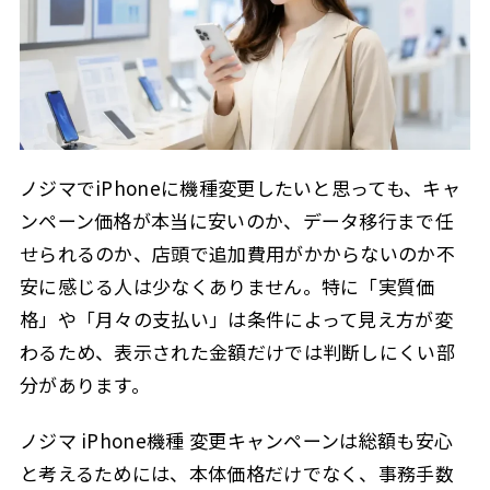
ノジマ スマホ 機種変更 データ移行
2.5
買う前に見るポイントは移行できないデータ
2.5.1
ノジマでiPhoneを機種変更する前に確認したいこと
2.6
買う前に見るポイントは総額と条件
2.6.1
よくある質問
2.6.2
ノジマでiPhoneに機種変更したいと思っても、キャ
ノジマ iPhone機種 変更キャンペーンまとめ
2.7
ンペーン価格が本当に安いのか、データ移行まで任
キャンペーンは総額と条件で判断する
2.7.1
せられるのか、店頭で追加費用がかからないのか不
安に感じる人は少なくありません。特に「実質価
3
この記事を書いた人
格」や「月々の支払い」は条件によって見え方が変
わるため、表示された金額だけでは判断しにくい部
分があります。
ノジマ iPhone機種 変更キャンペーンは総額も安心
と考えるためには、本体価格だけでなく、事務手数