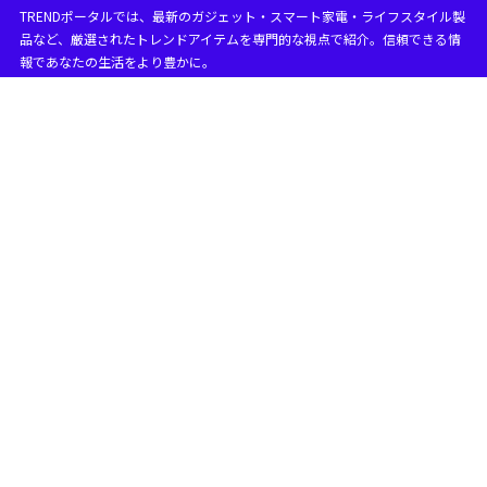
TRENDポータルでは、最新のガジェット・スマート家電・ライフスタイル製
目次
品など、厳選されたトレンドアイテムを専門的な視点で紹介。信頼できる情
報であなたの生活をより豊かに。
1
ノジマ iPhone機種 変更キャンペーンの基本
ノジマ スマホ iPhoneの選び方
1.1
買う前に見るポイントは容量と契約条件
1.1.1
ノジマ iPhone 機種変更 価格
1.2
買う前に見るポイントは総額と返却条件
1.2.1
ノジマ スマホ 機種変更 価格
1.3
買う前に見るポイントは性能と追加費用
1.3.1
ノジマ スマホ 値段の目安
1.4
買う前に見るポイントは値段の内訳
1.4.1
ノジマ iPhone 1円の注意点
1.5