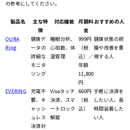
の参考にしてください。
製品名
主な特
対応機能
月額料
おすすめの人
徴
金
OURA
健康デ
睡眠分析、
999円
健康状態の把
Ring
ータの
心拍数、体
（税
握や改善を重
詳細な
温管理
込）／
視する人
モニタ
年額
リング
11,800
円
EVERING
充電不
Visaタッチ
660円
手軽に決済を
要、キ
決済、スマ
（税
したい人、長
ャッシ
ートロック
込）
時間装着した
ュレス
解錠
い人
決済対