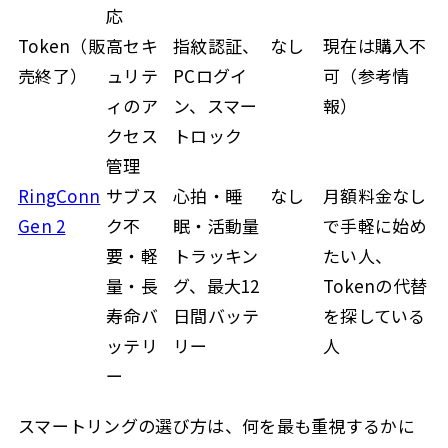
応
Token（販
高セキ
指紋認証、
なし
現在は購入不
売終了）
ュリテ
PCログイ
可（参考情
ィのア
ン、スマー
報）
クセス
トロック
管理
RingConn
サブス
心拍・睡
なし
月額料金なし
Gen 2
ク不
眠・活動量
で手軽に始め
要・軽
トラッキン
たい人、
量・長
グ、最大12
Tokenの代替
寿命バ
日間バッテ
を探している
ッテリ
リー
人
ー
スマートリングの選び方は、何を最も重視するかに