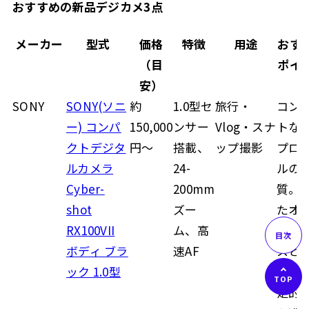
おすすめの新品デジカメ3点
メーカー
型式
価格
特徴
用途
おす
（目
ポイ
安）
SONY
SONY(ソニ
約
1.0型セ
旅行・
コン
ー) コンパ
150,000
ンサー
Vlog・スナ
トな
クトデジタ
円〜
搭載、
ップ撮影
プロ
ルカメラ
24-
ルの
Cyber-
200mm
質。
shot
ズー
たオ
RX100VII
ム、高
フォ
ボディ ブラ
速AF
スと
ック 1.0型
性能
定的