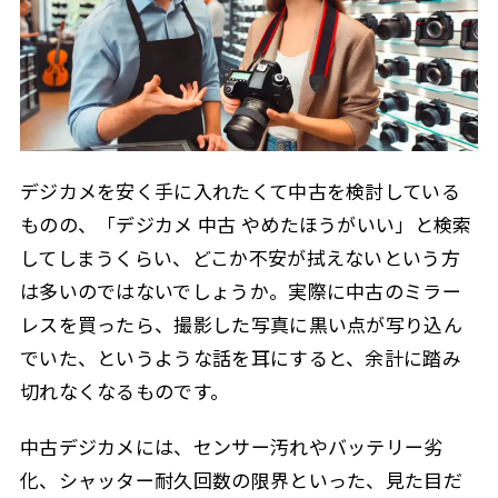
6. 付属品の有無
1.6.6
7. 店舗の保証と返品ポリシーを確認
1.6.7
おすすめの新品デジカメ3点
1.6.8
2
デジカメ 中古 やめたほうがいい？新品カメラのメリッ
ト
デジカメを安く手に入れたくて中古を検討している
中古カメラで充分？それとも新品が安心？
2.1
ものの、「デジカメ 中古 やめたほうがいい」と検索
してしまうくらい、どこか不安が拭えないという方
デジカメ 中古 ハードオフやキタムラはどう？
2.2
は多いのではないでしょうか。実際に中古のミラー
カメラ 中古 どこで買う？おすすめと避けるべき店
2.3
レスを買ったら、撮影した写真に黒い点が写り込ん
おすすめの中古カメラ販売店
2.3.1
でいた、というような話を耳にすると、余計に踏み
避けるべき中古カメラ販売店
2.3.2
切れなくなるものです。
中古カメラを購入する際のポイント
2.3.3
中古デジカメには、センサー汚れやバッテリー劣
デジカメ 中古 セカンドストリートの評判は？
2.4
化、シャッター耐久回数の限界といった、見た目だ
セカンドストリートのメリット
2.4.1