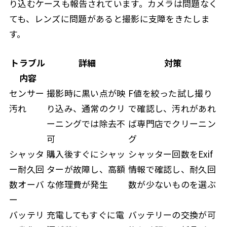
り込むケースも報告されています。カメラは問題なく
ても、レンズに問題があると撮影に支障をきたしま
す。
トラブル
詳細
対策
内容
センサー
撮影時に黒い点が映
F値を絞った試し撮り
汚れ
り込み、通常のクリ
で確認し、汚れがあれ
ーニングでは除去不
ば専門店でクリーニン
可
グ
シャッタ
購入後すぐにシャッ
シャッター回数をExif
ー耐久回
ターが故障し、高額
情報で確認し、耐久回
数オーバ
な修理費が発生
数が少ないものを選ぶ
ー
バッテリ
充電してもすぐに電
バッテリーの交換が可