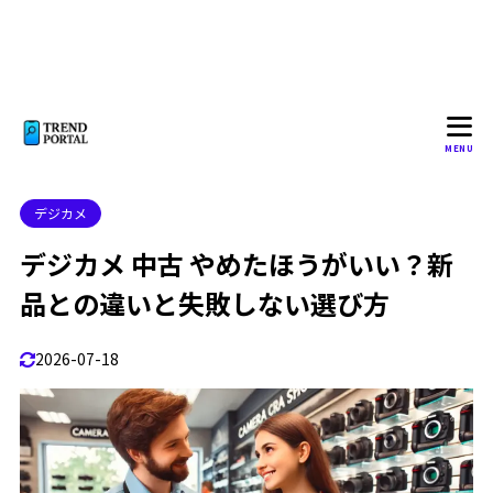
中古のカメラ 怖い話！実際にあったトラブル事例
1.5
1. センサー汚れによる画質低下
1.5.1
2. シャッター耐久回数オーバーで故障
1.5.2
3. バッテリーがすぐに切れる
1.5.3
MENU
4. チルト液晶が割れていた
1.5.4
デジカメ
5. レンズ内のカビや曇り
1.5.5
デジカメ 中古 やめたほうがいい？新
デジカメ 中古 注意点！購入時にチェックすべきポイン
1.6
ト
品との違いと失敗しない選び方
1. イメージセンサーの汚れ
1.6.1
2026-07-18
2. シャッター回数の確認
1.6.2
3. 液晶画面の傷やドット抜け
1.6.3
4. バッテリーの劣化
1.6.4
5. ダイヤルやボタンの動作確認
1.6.5