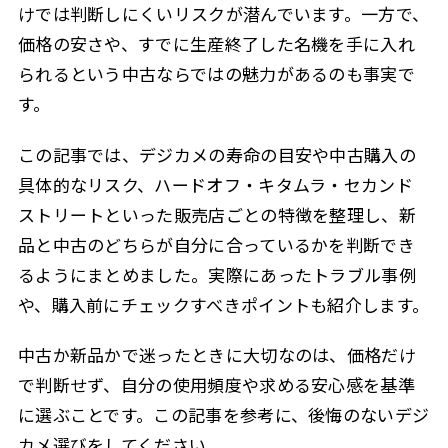
けでは判断しにくいリスクが潜んでいます。一方で、
セカンドストリートのデメリット
2.4.2
価格の安さや、すでに生産終了した名機を手に入れ
セカンドストリートで中古デジカメを購入する際
2.4.3
られるという中古ならではの魅力があるのも事実で
の注意点
す。
カメラ 買わない方がいい？リスクを考える
2.5
この記事では、デジカメの寿命の目安や中古購入の
購入後に使わなくなる可能性
2.5.1
具体的なリスク、ハードオフ・キタムラ・セカンド
メンテナンスや追加費用がかかる
2.5.2
ストリートといった販売店ごとの特徴を整理し、新
技術の進化が早く、すぐに型落ちする
2.5.3
品と中古のどちらが自分に合っているかを判断でき
よくある質問
2.6
るようにまとめました。実際にあったトラブル事例
や、購入前にチェックすべきポイントも紹介します。
Q. 中古デジカメのシャッター回数はどこで確認で
2.6.1
きますか？
中古か新品かで迷ったときに大切なのは、価格だけ
Q. 中古カメラを買うならどのくらいの時期に発売
2.6.2
されたモデルが安心ですか？
で判断せず、自分の使用頻度や求める安心感を基準
に選ぶことです。この記事を参考に、後悔のないデジ
Q. 中古カメラに保証をつけられますか？
2.6.3
カメ選びをしてください。