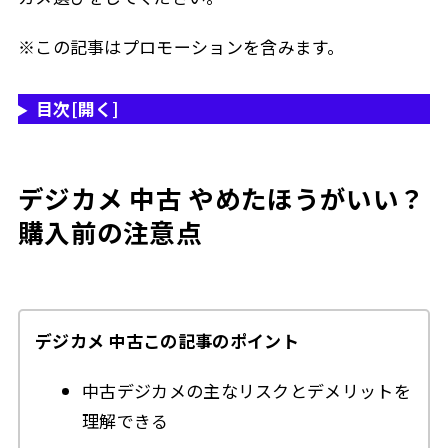
Q. センサーの汚れは自分で掃除できますか？
2.6.4
デジカメ 中古 やめたほうがいいまとめ
2.7
※この記事はプロモーションを含みます。
中古デジカメの主なリスク
2.7.1
目次
[開く]
3
この記事を書いた人
デジカメ 中古 やめたほうがいい？
購入前の注意点
デジカメ 中古この記事のポイント
中古デジカメの主なリスクとデメリットを
理解できる