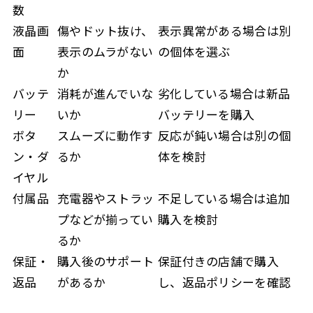
数
液晶画
傷やドット抜け、
表示異常がある場合は別
面
表示のムラがない
の個体を選ぶ
か
バッテ
消耗が進んでいな
劣化している場合は新品
リー
いか
バッテリーを購入
ボタ
スムーズに動作す
反応が鈍い場合は別の個
ン・ダ
るか
体を検討
イヤル
付属品
充電器やストラッ
不足している場合は追加
プなどが揃ってい
購入を検討
るか
保証・
購入後のサポート
保証付きの店舗で購入
返品
があるか
し、返品ポリシーを確認