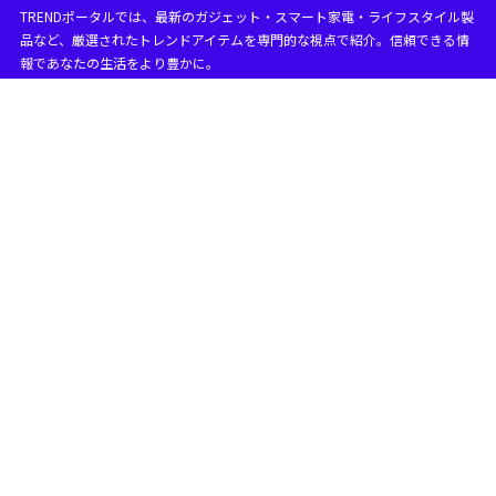
TRENDポータルでは、最新のガジェット・スマート家電・ライフスタイル製
目次
品など、厳選されたトレンドアイテムを専門的な視点で紹介。信頼できる情
報であなたの生活をより豊かに。
1
デジカメ 中古 やめたほうがいい？購入前の注意点
デジカメは何年くらい使えますか？寿命の目安
1.1
長持ちするおすすめのデジカメ
1.1.1
デジカメの欠点は何ですか？中古購入のリスク
1.2
コンパクトデジカメの寿命はどれくらいですか？
1.3
寿命を左右する主な要因
1.3.1
長く使うためのポイント
1.3.2
デジカメを買う理由は何ですか？新品との違い
1.4
デジカメを選ぶ理由
1.4.1
新品と中古の違い
1.4.2