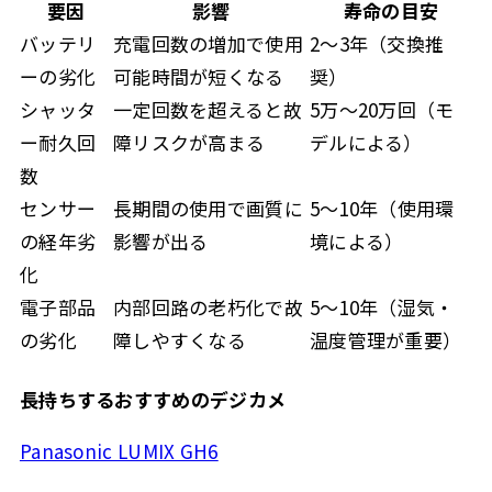
要因
影響
寿命の目安
バッテリ
充電回数の増加で使用
2〜3年（交換推
ーの劣化
可能時間が短くなる
奨）
シャッタ
一定回数を超えると故
5万〜20万回（モ
ー耐久回
障リスクが高まる
デルによる）
数
センサー
長期間の使用で画質に
5〜10年（使用環
の経年劣
影響が出る
境による）
化
電子部品
内部回路の老朽化で故
5〜10年（湿気・
の劣化
障しやすくなる
温度管理が重要）
長持ちするおすすめのデジカメ
Panasonic LUMIX GH6