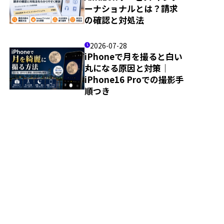
ーナショナルとは？請求
の確認と対処法
2026-07-28
iPhoneで月を撮ると白い
丸になる原因と対策｜
iPhone16 Proでの撮影手
順つき