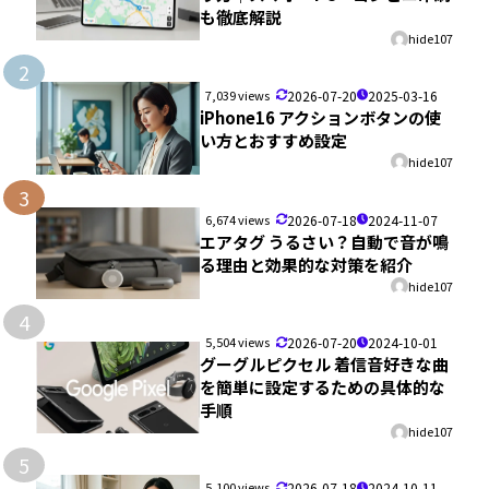
も徹底解説
hide107
2
7,039 views
2026-07-20
2025-03-16
iPhone16 アクションボタンの使
い方とおすすめ設定
hide107
3
6,674 views
2026-07-18
2024-11-07
エアタグ うるさい？自動で音が鳴
る理由と効果的な対策を紹介
hide107
4
5,504 views
2026-07-20
2024-10-01
グーグルピクセル 着信音好きな曲
を簡単に設定するための具体的な
手順
hide107
5
5,100 views
2026-07-18
2024-10-11