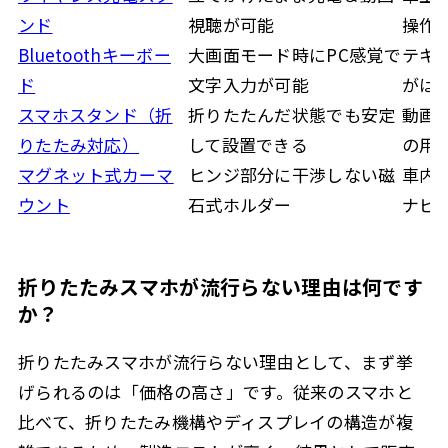
ンド
視聴が可能
操作
Bluetoothキーボー
大画面モード時にPC感覚で
テキ
ド
文字入力が可能
がは
スマホスタンド（折
折りたたんだ状態でも安定
動画
りたたみ対応）
して設置できる
の用
マグネット式カーマ
ヒンジ部分に干渉しない磁
車内
ウント
石式ホルダー
ナビ
折りたたみスマホが流行らない理由は何です
か？
折りたたみスマホが流行らない理由として、まず挙
げられるのは「価格の高さ」です。従来のスマホと
比べて、折りたたみ機構やディスプレイの構造が複