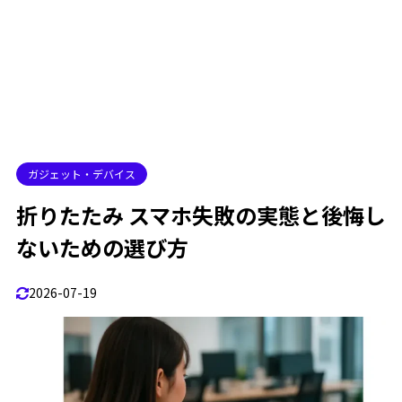
折りたたみ スマホiPhone
1.8
アップルの折りたたみiPhoneはいつ発売される？
1.9
2
折りたたみ スマホ失敗の現状と今後
Z Flip 何年使える？
2.1
折りたたみスマホ 寿命
2.2
ガジェット・デバイス
折りたたみスマホ 売れ行き
2.3
折りたたみ スマホ失敗の実態と後悔し
折りたたみスマホ 最新
2.4
ないための選び方
折りたたみ スマホ失敗まとめ
2.5
3
この記事を書いた人
2026-07-19