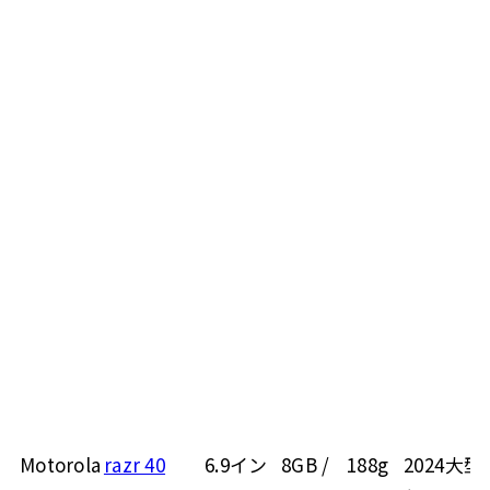
Motorola
razr 40
6.9イン
8GB /
188g
2024
大型