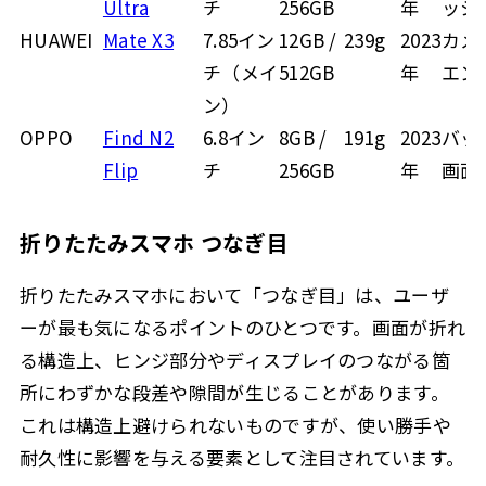
Ultra
チ
256GB
年
ッシ
HUAWEI
Mate X3
7.85イン
12GB /
239g
2023
カメ
チ（メイ
512GB
年
エン
ン）
OPPO
Find N2
6.8イン
8GB /
191g
2023
バッ
Flip
チ
256GB
年
画面
折りたたみスマホ つなぎ目
折りたたみスマホにおいて「つなぎ目」は、ユーザ
ーが最も気になるポイントのひとつです。画面が折れ
る構造上、ヒンジ部分やディスプレイのつながる箇
所にわずかな段差や隙間が生じることがあります。
これは構造上避けられないものですが、使い勝手や
耐久性に影響を与える要素として注目されています。