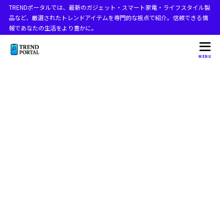
TRENDポータルでは、最新のガジェット・スマート家電・ライフスタイル製
目次
品など、厳選されたトレンドアイテムを専門的な視点で紹介。信頼できる情
報であなたの生活をより豊かに。
1
折りたたみ スマホ失敗の原因を解説
MENU
折りたたみスマホの欠点は何ですか？
1.1
折りたためるスマホのデメリットは？
1.2
折りたたみスマホを快適に使う便利アイテム一覧
1.2.1
折りたたみスマホが流行らない理由は何ですか？
1.3
折りたたみスマホ 評判
1.4
折りたたみスマホ ダサい
1.5
折りたたみスマホ 折り目
1.6
現在発売されている折りたたみスマホ一覧
1.6.1
折りたたみスマホ つなぎ目
1.7