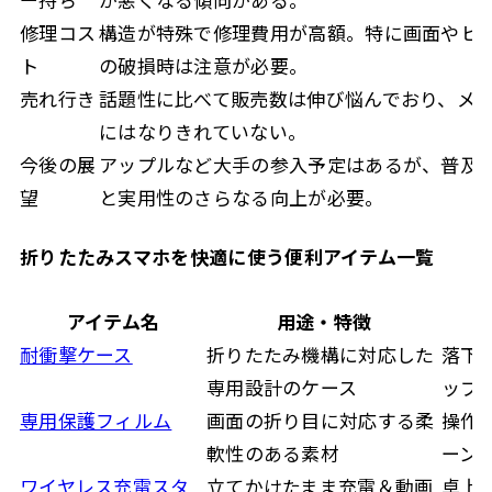
修理コス
構造が特殊で修理費用が高額。特に画面やヒ
ト
の破損時は注意が必要。
売れ行き
話題性に比べて販売数は伸び悩んでおり、メ
にはなりきれていない。
今後の展
アップルなど大手の参入予定はあるが、普及
望
と実用性のさらなる向上が必要。
折りたたみスマホを快適に使う便利アイテム一覧
アイテム名
用途・特徴
耐衝撃ケース
折りたたみ機構に対応した
落下
専用設計のケース
ップ
専用保護フィルム
画面の折り目に対応する柔
操作
軟性のある素材
ーン
ワイヤレス充電スタ
立てかけたまま充電＆動画
卓上