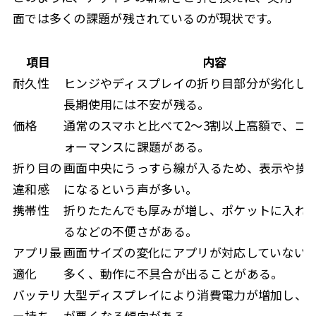
面では多くの課題が残されているのが現状です。
項目
内容
耐久性
ヒンジやディスプレイの折り目部分が劣化し
長期使用には不安が残る。
価格
通常のスマホと比べて2〜3割以上高額で、コ
ォーマンスに課題がある。
折り目の
画面中央にうっすら線が入るため、表示や操
違和感
になるという声が多い。
携帯性
折りたたんでも厚みが増し、ポケットに入れ
るなどの不便さがある。
アプリ最
画面サイズの変化にアプリが対応していない
適化
多く、動作に不具合が出ることがある。
バッテリ
大型ディスプレイにより消費電力が増加し、
ー持ち
が悪くなる傾向がある。