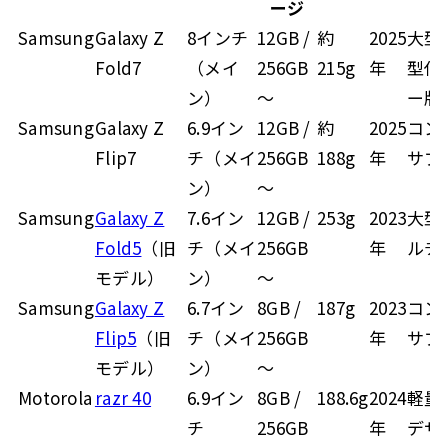
ージ
Samsung
Galaxy Z
8インチ
12GB /
約
2025
大型
Fold7
（メイ
256GB
215g
年
型化
ン）
～
ー版は
Samsung
Galaxy Z
6.9イン
12GB /
約
2025
コン
Flip7
チ（メイ
256GB
188g
年
サブ
ン）
～
Samsung
Galaxy Z
7.6イン
12GB /
253g
2023
大型
Fold5
（旧
チ（メイ
256GB
年
ルチ
モデル）
ン）
～
Samsung
Galaxy Z
6.7イン
8GB /
187g
2023
コン
Flip5
（旧
チ（メイ
256GB
年
サブ
モデル）
ン）
～
Motorola
razr 40
6.9イン
8GB /
188.6g
2024
軽量
チ
256GB
年
デザ