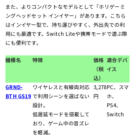
また、よりコンパクトなモデルとして「ホリゲーミ
ングヘッドセット インイヤー」があります。こちら
はインイヤー型で、持ち運びやすく、外出先での利
用にも最適です。Switch Liteや携帯モードで遊ぶ際
にも便利です。
機種名
特徴
価格
適合デバ
（税
イス
込）
GRND-
ワイヤレスと有線両対応
3,278
PC、スマ
BTH GS19
で利用シーンを選ばない
円
ホ、
設計。
PS4、
低遅延モードを搭載して
Switch
おり、ゲーム中の音ズレ
を軽減。