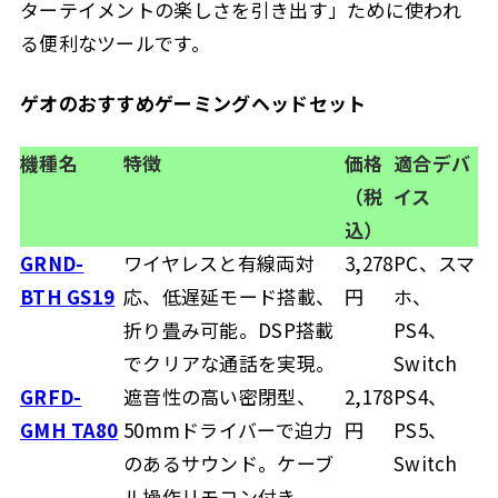
ターテイメントの楽しさを引き出す」ために使われ
る便利なツールです。
ゲオのおすすめゲーミングヘッドセット
機種名
特徴
価格
適合デバ
（税
イス
込）
GRND-
ワイヤレスと有線両対
3,278
PC、スマ
BTH GS19
応、低遅延モード搭載、
円
ホ、
折り畳み可能。DSP搭載
PS4、
でクリアな通話を実現。
Switch
GRFD-
遮音性の高い密閉型、
2,178
PS4、
GMH TA80
50mmドライバーで迫力
円
PS5、
のあるサウンド。ケーブ
Switch
ル操作リモコン付き。