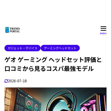
ゲオ ヘッドセット PS4での利用に適しているモデル
2.1
は？
ゲオ ヘッドセット Switchにおすすめの選択肢
2.2
grnd-bth gs19 口コミに見るコスパの高さ
2.3
MENU
ゲオ ヘッドセット ps5での使用感はどうか？
2.4
ガジェット・デバイス
ゲーミングヘッドセット
ゲーミングヘッドセット スマホ 対応モデルの選び方
2.5
ゲオ ゲーミング ヘッドセット評価と
ゲオでヘッドセットを購入する際のポイント
2.6
口コミから見るコスパ最強モデル
新モデル「GRSSE-GMHS SG25」も登場
2.7
ゲオ ゲーミング ヘッドセット評価まとめ
2.8
2026-07-18
3
よくある質問（FAQ）
Q1. ゲオのゲーミングヘッドセットと普通のヘッドセッ
3.1
トの違いは何ですか？
Q2. GRND-BTH GS19とGRFD-GMH TA80、どちらを
3.1.1