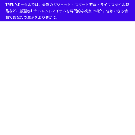
TRENDポータルでは、最新のガジェット・スマート家電・ライフスタイル製
目次
品など、厳選されたトレンドアイテムを専門的な視点で紹介。信頼できる情
報であなたの生活をより豊かに。
1
ゲオ ゲーミング ヘッド セット 評価とその選び方
ゲーミングヘッドセットと普通のヘッドセットの違い
1.1
は何ですか？
ゲーミングヘッドセット 何に使う？
1.2
ゲオのおすすめゲーミングヘッドセット
1.2.1
ゲーミングセットとは何ですか？
1.3
ゲオ ヘッドセット おすすめ商品の特徴
1.4
ワイヤード ゲーミングヘッドセット 評価のポイント
1.5
ゲオ Bluetooth ヘッド セットの魅力
1.6
2
ゲオ ゲーミング ヘッド セット 評価と対応機種別の使い
方