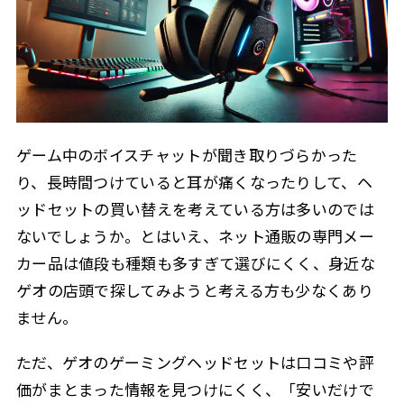
選べばいいですか？
Q3. Switch向けにおすすめのモデルはあります
3.1.2
か？
Q4. スマホでゲーミングヘッドセットを使う際の
3.1.3
選び方は？
Q5. ゲオのゲーミングヘッドセットに新モデルは
3.1.4
ゲーム中のボイスチャットが聞き取りづらかった
ありますか？
り、長時間つけていると耳が痛くなったりして、ヘ
4
この記事を書いた人
ッドセットの買い替えを考えている方は多いのでは
ないでしょうか。とはいえ、ネット通販の専門メー
カー品は値段も種類も多すぎて選びにくく、身近な
ゲオの店頭で探してみようと考える方も少なくあり
ません。
ただ、ゲオのゲーミングヘッドセットは口コミや評
価がまとまった情報を見つけにくく、「安いだけで