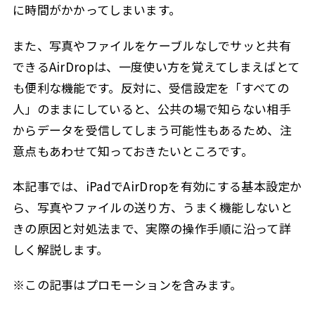
に時間がかかってしまいます。
エアドロップ 受け取り方
2.6
1. AirDropを有効にする
また、写真やファイルをケーブルなしでサッと共有
2.6.1
できるAirDropは、一度使い方を覚えてしまえばとて
2. 送信者からの通知を確認する
2.6.2
も便利な機能です。反対に、受信設定を「すべての
3. 「受け入れる」をタップする
2.6.3
人」のままにしていると、公共の場で知らない相手
4. データの保存先を確認する
2.6.4
からデータを受信してしまう可能性もあるため、注
3
よくある質問（FAQ）
意点もあわせて知っておきたいところです。
Q1. iPadでAirDropの設定はどこにありますか？
3.1
本記事では、iPadでAirDropを有効にする基本設定か
Q2. iPadでAirDropができない場合、まず何を確認
3.1.1
ら、写真やファイルの送り方、うまく機能しないと
すればいいですか？
きの原因と対処法まで、実際の操作手順に沿って詳
Q3. iPhoneからiPadにAirDropできないのはなぜで
3.1.2
しく解説します。
すか？
Q4. AirDropで写真を送るにはどうすればいいです
3.1.3
※この記事はプロモーションを含みます。
か？
Q5. 公共の場でAirDropを使うときの注意点はあり
3.1.4