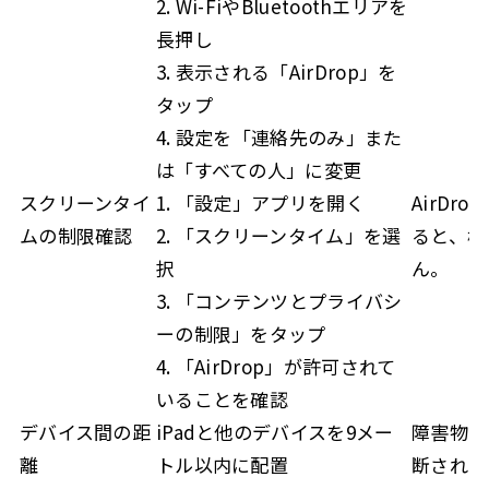
2. Wi-FiやBluetoothエリアを
長押し
3. 表示される「AirDrop」を
タップ
4. 設定を「連絡先のみ」また
は「すべての人」に変更
スクリーンタイ
1. 「設定」アプリを開く
AirDr
ムの制限確認
2. 「スクリーンタイム」を選
ると、機
択
ん。
3. 「コンテンツとプライバシ
ーの制限」をタップ
4. 「AirDrop」が許可されて
いることを確認
デバイス間の距
iPadと他のデバイスを9メー
障害物が
離
トル以内に配置
断される