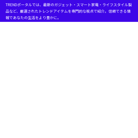
TRENDポータルでは、最新のガジェット・スマート家電・ライフスタイル製
目次
品など、厳選されたトレンドアイテムを専門的な視点で紹介。信頼できる情
報であなたの生活をより豊かに。
1
iPad エアードロップの基本情報
iPadでAirDropは使えますか？
1.1
iPad エアドロップ どこにある？
1.2
1. 設定アプリでAirDropを探す方法
1.2.1
2. コントロールセンターでAirDropを探す方法
1.2.2
3. AirDropが表示されない場合のチェック方法
1.2.3
4. AirDropを使うときの注意点
1.2.4
簡単なまとめ
1.3
iPadにエアドロップがないのはなぜですか？
1.4
iPadにAirDropを利用できる機種
1.4.1