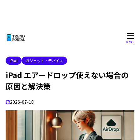
iPad エアドロップ 設定
1.5
エアドロップ 受け取り方 設定
1.6
エアドロップ やり方
1.7
2
iPad エアードロップのトラブル解消
MENU
iPad エアドロップ できない場合の対処法
2.1
iPad
ガジェット・デバイス
1. Wi-FiとBluetoothを確認する
2.1.1
iPad エアードロップ使えない場合の
2. AirDropの受信設定を確認する
2.1.2
原因と解決策
3. デバイス間の距離を確認する
2.1.3
4. パーソナルホットスポットをオフにする
2.1.4
2026-07-18
5. iOSのバージョンを確認する
2.1.5
6. デバイスを再起動する
2.1.6
iPhoneからiPad エアドロップできない原因
2.2