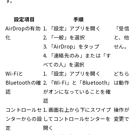
す。
設定項目
手順
AirDropの有効
1. 「設定」アプリを開く
「受信し
化
2. 「一般」を選択
と、他の
3. 「AirDrop」をタップ
せん。
4. 「連絡先のみ」または「す
べての人」を選択
Wi-Fiと
1. 「設定」アプリを開く
どちらかが
Bluetoothの確
2. 「Wi-Fi」と「Bluetooth」
は動作し
認
がオンになっていることを確
認
コントロールセ
1. 画面右上から下にスワイプ
操作が簡
ンターからの設
してコントロールセンターを
変更でき
定
開く