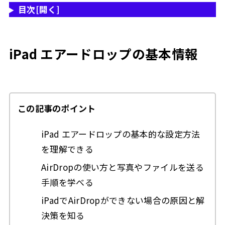
目次
[開く]
ますか？
4
iPad エアードロップまとめ
5
この記事を書いた人
iPad エアードロップの基本情報
この記事のポイント
iPad エアードロップの基本的な設定方法
を理解できる
AirDropの使い方と写真やファイルを送る
手順を学べる
iPadでAirDropができない場合の原因と解
決策を知る