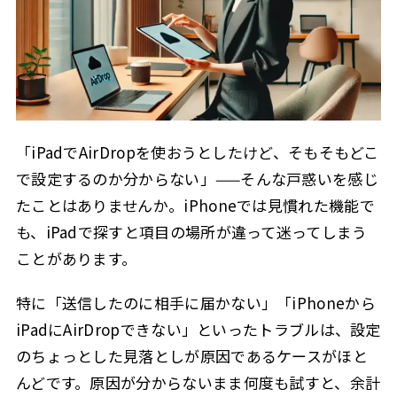
1. AirDropの設定が「受信しない」になっている
2.2.1
2. Wi-FiまたはBluetoothがオフになっている
2.2.2
3. iCloudのサインイン状況
2.2.3
4. 互換性の問題
2.2.4
5. 距離や障害物の影響
2.2.5
「iPadでAirDropを使おうとしたけど、そもそもどこ
6. ソフトウェアの不具合
2.2.6
で設定するのか分からない」——そんな戸惑いを感じ
iPhoneからiPadに写真を送るには？
2.3
たことはありませんか。iPhoneでは見慣れた機能で
エアドロップ 送り方
も、iPadで探すと項目の場所が違って迷ってしまう
2.4
ことがあります。
iPhone エアドロップ 設定
2.5
1. 設定アプリでAirDropを有効化する
2.5.1
特に「送信したのに相手に届かない」「iPhoneから
2. コントロールセンターから設定を調整する
2.5.2
iPadにAirDropできない」といったトラブルは、設定
のちょっとした見落としが原因であるケースがほと
3. Wi-FiとBluetoothの状態を確認する
2.5.3
んどです。原因が分からないまま何度も試すと、余計
4. プライバシーとセキュリティの確認
2.5.4