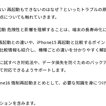
e 強制再起動 危険性と影響
かない 再起動もできないのはなぜ？といったトラブルの原因や
制再起動の主なリスク
点についても触れていきます。
全に強制再起動を行うポイント
制再起動 危険性と影響を理解することは、端末の長寿命化
e15 強制再起動との違い
制再起動との違いや、iPhone15 再起動と比較するポイント
制再起動の手順の違い
比較情報も紹介し、機種ごとの違いを分かりやすく解
響や注意点の違い
に試すべき対処法や、データ損失を防ぐためのバック
e15 再起動と比較するポイント
て対応できるようサポートします。
起動方法の違い
理速度と影響の違い
one16 強制再起動まとめとして、必要な知識を身に
e14 再起動との違いは？
起動の手順は変わらない
ションを含みます。