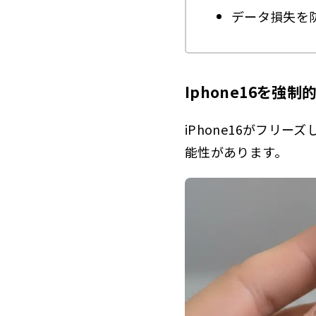
4.
2.6.4
データ損失を
iPho
2.7
よ
2.7.1
Iphone16を強
こ
2.7.2
Q&
iPhone16がフ
2.7.3
能性があります。
iPhon
2.8
強
2.8.1
強
2.8.2
強
2.8.3
iP
2.8.4
ま
2.8.5