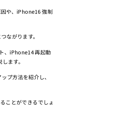
、iPhone16 強制
につながります。
、iPhone14 再起動
説します。
アップ方法を紹介し、
つけることができるでしょ