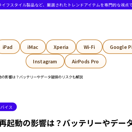
・ライフスタイル製品など、厳選されたトレンドアイテムを専門的な視点
6 強制再起動の方法と手順
iPad
iMac
Xperia
Wi-Fi
Google P
e16を強制的に再起動するには？
Instagram
AirPods Pro
ne16を強制シャットダウンするには？
制再起動の影響は？バッテリーやデータ破損のリスクも解説
ne16の電源をオンオフするには？
源をオンにする方法
源をオフにする方法
デバイス
タンを使用せずに電源をオフにする方法
6 強制再起動の影響は？バッテリーやデ
e 強制再起動のやり方