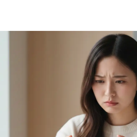
hone16の強制再起動手順
制再起動が必要な状況
制再起動の注意点
期的なバックアップをおすすめ
iCloudを使ったバックアップ手順
パソコン（Mac・Windows）を使ったバックアップ手順
バックアップの頻度と管理
e 強制再起動 できない場合の対処法
 充電してから再試行する
 物理ボタンの故障を確認する
 PCと接続しリカバリーモードを試す