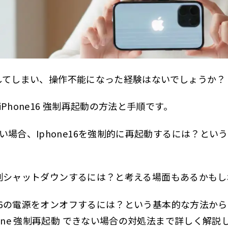
 DFUモードを試す
 修理や交換を検討する
e 動かない 再起動もできないのはなぜ？
 バッテリー切れ・充電不良
ーズしてしまい、操作不能になった経験はないでしょうか？
 iOSのシステムクラッシュ
Phone16 強制再起動の方法と手順です。
 ストレージ不足
い場合、Iphone16を強制的に再起動するには？とい
 水没や落下による物理的な故障
 ウイルス・マルウェアの影響
を強制シャットダウンするには？と考える場面もあるかも
 ハードウェアの経年劣化
hone16 おすすめアクセサリー
e16の電源をオンオフするには？という基本的な方法から、
16 強制再起動のリスクと注意点
one 強制再起動 できない場合の対処法まで詳しく解説