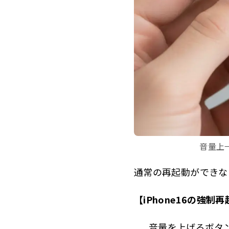
3
この記事を
音量上
通常の再起動ができな
【iPhone16の強制
音量を上げるボタ