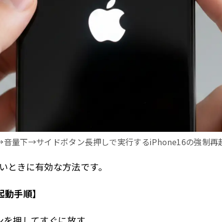
書いた人
→音量下→サイドボタン長押しで実行するiPhone16の強制再
いときに有効な方法です。
再起動手順】
ンを押してすぐに放す。