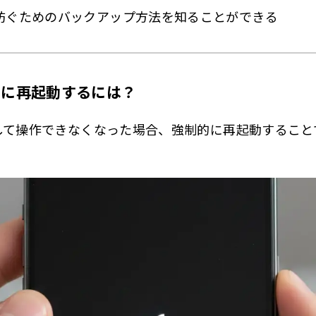
 データ復元の方法
防ぐためのバックアップ方法を知ることができる
ne16 強制再起動の公式手順と安全チェック
くある実体験（例）
制的に再起動するには？
の項目が向いている人
A
リーズして操作できなくなった場合、強制的に再起動するこ
e16 強制再起動まとめ
制再起動の手順
制再起動が必要なケース
制再起動のリスクと注意点
hone16の強制再起動を行う前に試すべきこと
とめ