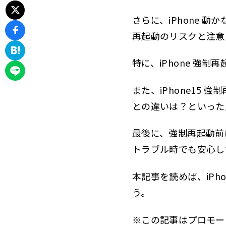
iPhon
2.1
さらに、iPhone 動
強
2.1.1
再起動のリスクと注意
安
2.1.2
特に、iPhone 強
iPhon
2.2
また、iPhone15 強
強
2.2.1
との違いは？といった
影
2.2.2
最後に、強制再起動前
iPhon
2.3
トラブル時でも安心し
再
2.3.1
処
2.3.2
本記事を読めば、iPh
う。
iPhon
2.4
再
2.4.1
※この記事はプロモー