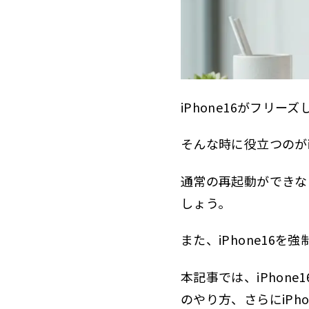
4.
1.5.4
5.
1.5.5
iPhon
1.6
1.
1.6.1
iPhone16がフリ
2.
1.6.2
そんな時に役立つのがi
3.
1.6.3
通常の再起動ができな
4.
1.6.4
しょう。
5.
1.6.5
また、iPhone16
6.
1.6.6
iP
1.6.7
本記事では、iPhon
2
iPhone
のやり方、さらにiPh