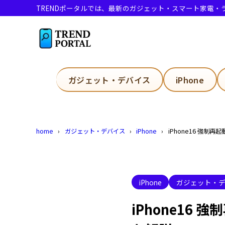
TRENDポータルでは、最新のガジェット・スマート家電
目次
1
iPhone1
ガジェット・デバイス
iPhone
Iphon
1.1
iPho
1.2
home
ガジェット・デバイス
iPhone
iPhone16 強
iPho
1.3
電
1.3.1
電
1.3.2
iPhone
ガジェット・
ボ
1.3.3
iPhone1
iPhon
1.4