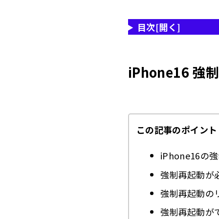
違
2.4.2
目次
[開く]
強制再起
2.5
1.
2.5.1
iPhone16
2.
2.5.2
3.
2.5.3
4.
2.5.4
この記事のポイント
5.
2.5.5
データ損
2.6
iPhone1
1.
2.6.1
強制再起動が
2.
2.6.2
強制再起動の
3.
2.6.3
強制再起動が