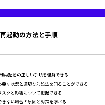
いが現れるポイント
動前に試すべき対処法
 iPhoneの電源を通常の方法でオフにする
 強制再起動の方法と手順
 充電ケーブルを接続する
 不具合の原因となるアプリを閉じる
 iOSのアップデートを確認する
 強制再起動の前に試すべき最後の手段
失を防ぐためのバックアップ方法
6の強制再起動の正しい手順を理解できる
 iCloudでバックアップを取る方法
必要な状況と適切な対処法を知ることができる
 パソコン（iTunes/Finder）でバックアップを取る方法
リスクと影響について把握できる
 バックアップを定期的に行う習慣をつける
できない場合の原因と対策を学べる