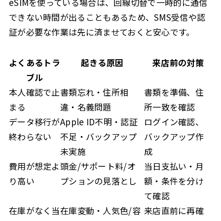
eSIMを使っている場合は、回線切替で一時的に通信
できない時間が出ることもあるため、SMS受信や認
証が必要な作業は先に済ませておくと安心です。
よくあるトラ
起きる原因
来店前の対策
ブル
本人確認で止
書類忘れ・住所相
書類を準備、住
まる
違・名義問題
所一致を確認
データ移行が
Apple ID不明・認証
ログイン確認、
終わらない
不足・バックアップ
バックアップ作
未実施
成
費用が想定よ
頭金/サポート料/オ
当日支払い・月
り高い
プションの見落とし
額・条件を分け
て確認
在庫がなく当
在庫変動・人気色/容
来店直前に再確