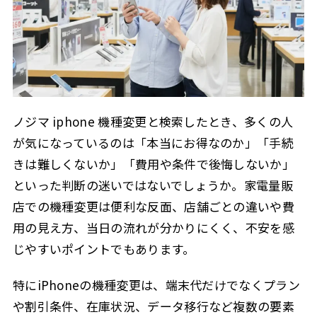
入荷待ちと店頭受取りの使い分け
2.2.2
ノジマのデータ移行とeSIM移行対策
2.3
LINE移行やアプリ設定の注意点
2.3.1
ノジマスマホ買取と下取り活用術
2.4
ノジマ iphone 機種変更と検索したとき、多くの人
Web買取と店頭買取の違い
2.4.1
が気になっているのは「本当にお得なのか」「手続
査定で減額されるポイント
2.4.2
きは難しくないか」「費用や条件で後悔しないか」
ノジマと他量販店の比較
2.5
といった判断の迷いではないでしょうか。家電量販
ノジマのiPhone機種変更まとめ
2.6
店での機種変更は便利な反面、店舗ごとの違いや費
失敗しないチェックリスト
2.6.1
用の見え方、当日の流れが分かりにくく、不安を感
じやすいポイントでもあります。
来店前に確認すべき最終ポイント
2.6.2
3
この記事を書いた人
特にiPhoneの機種変更は、端末代だけでなくプラン
や割引条件、在庫状況、データ移行など複数の要素