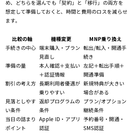
め、どちらを選んでも「契約」と「移行」の両方を
想定して準備しておくと、時間と費用のロスを減らせ
ます。
比較の軸
機種変更
MNP乗り換え
手続きの中心
端末購入・プラン
転出/転入・開通手
見直し
続き
準備の量
本人確認＋支払い
左記＋転出手順＋
＋認証情報
開通準備
割引の考え方
長期利用者優遇が
新規特典が大きい
乗りやすい
場合がある
見落としやす
返却プログラムの
プラン/オプション
い条件
条件
継続条件
当日の詰まり
Apple ID・アプリ
予約番号・開通・
ポイント
認証
SMS認証