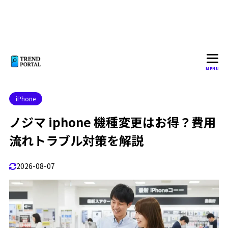
ント
よくある質問（Q&A）
1.5.1
ノジマ機種変更の予約不要と待ち時間
1.6
当日対応の目安と混雑回避
1.6.1
MENU
ノジマ機種変更に必要なもの一覧
1.7
本人確認書類と支払い方法
1.7.1
iPhone
Apple IDやLINEパスワード準備
1.7.2
ノジマ iphone 機種変更はお得？費用
2
ノジマのiPhone機種変更で損しない方法
流れトラブル対策を解説
ノジマ機種変更の費用と事務手数料
2.1
2026-08-07
頭金や店舗独自費用の確認方法
2.1.1
初期設定やデータ移行の料金
2.1.2
ノジマiPhone在庫確認と予約のコツ
2.2
電話在庫確認と取り置き可否
2.2.1