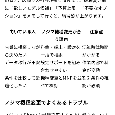
めると、店頭での相談が短く済みます。機種変更前
に「欲しいモデル候補」「予算上限」「不要なオプ
ション」をメモして行くと、納得感が上がります。
向いている人
ノジマ機種変更が合
注意点
う理由
店員に相談しなが
料金・端末・設定を
混雑時は時間
ら決めたい
一括で相談
がかかる
データ移行が不安
設定サポートを組み
作業内容で料
合わせやすい
金が変動
条件を比較して最
機種変更とMNPを並
割引条件の確
適化したい
べて検討
認が必須
ノジマ機種変更でよくあるトラブル
ノジマでiPhoneを機種変更するときに起きやすいト