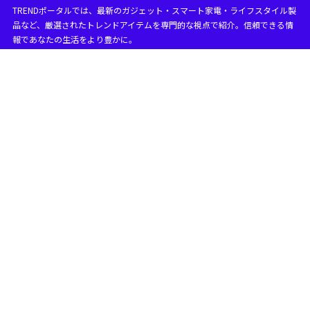
TRENDポータルでは、最新のガジェット・スマート家電・ライフスタイル製
目次
品など、厳選されたトレンドアイテムを専門的な視点で紹介。信頼できる情
報であなたの生活をより豊かに。
1
ノジマのiPhone機種変更の流れと準備
ノジマでiPhone機種変更できる場所
1.1
店頭受付とオンライン受付の違い
1.1.1
店頭受取りオンライン受付の流れ
1.1.2
ノジマ機種変更とMNP乗り換えの違い
1.2
MNP予約番号が必要なケース
1.2.1
ワンストップ乗り換えの注意点
1.2.2
ノジマ機種変更のメリット・デメリット
1.3
ノジマ機種変更でよくあるトラブル
1.4
ノジマで安心してiPhone機種変更するための確認ポイ
1.5