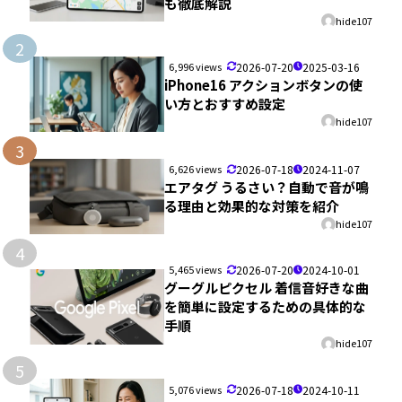
も徹底解説
hide107
2
6,996 views
2026-07-20
2025-03-16
iPhone16 アクションボタンの使
い方とおすすめ設定
hide107
3
6,626 views
2026-07-18
2024-11-07
エアタグ うるさい？自動で音が鳴
る理由と効果的な対策を紹介
hide107
4
5,465 views
2026-07-20
2024-10-01
グーグルピクセル 着信音好きな曲
を簡単に設定するための具体的な
手順
hide107
5
5,076 views
2026-07-18
2024-10-11