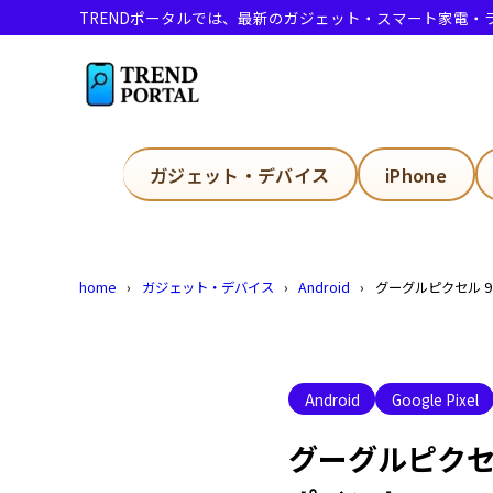
TRENDポータルでは、最新のガジェット・スマート家電
目次
1
グーグルピ
ガジェット・デバイス
iPhone
Pixel 
1.1
Googl
1.2
home
ガジェット・デバイス
Android
グーグルピクセル 
Pixel
1.3
無印
1.3.1
Proシ
1.4
Android
Google Pixel
メモリー
1.5
グーグルピクセ
ディスプ
1.6