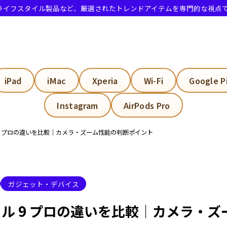
・ライフスタイル製品など、厳選されたトレンドアイテムを専門的な視点
クセル9プロの違い
iPad
iMac
Xperia
Wi-Fi
Google P
9とPixel 9 Proは違うのですか？
Instagram
AirPods Pro
ePixel9とプロの違いは何ですか？
9 プロの違いを比較｜カメラ・ズーム性能の判断ポイント
 9と無印のProの違いは何ですか？
のProとは？
リーズのカメラ機能の違い
ガジェット・デバイス
とパフォーマンスの違いは？
ル 9 プロの違いを比較｜カメラ・ズ
レイ違いで変わるのか？