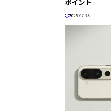
ポイント
2
グーグルピ
2026-07-18
ピクセル
2.1
バッテリ
2.2
バッテリ
2.3
Pixel
2.4
バッテリ
2.5
Pixe
2.6
よ
2.6.1
まとめ
2.7