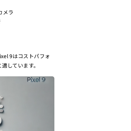
カメラ
倍
el 9はコストパフォ
方に適しています。