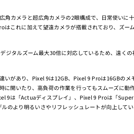
 9は広角カメラと超広角カメラの2眼構成で、日常使い
 9 Proはこれに加えて望遠カメラが搭載されており、ズ
倍、デジタルズーム最大30倍に対応しているため、遠く
あり、Pixel 9は12GB、Pixel 9 Proは16G
時に開いたり、高負荷の作業を行ってもスムーズに動
 9は「Actuaディスプレイ」、Pixel 9 Proは「Supe
モデルのより明るいさやリフレッシュレートが向上して