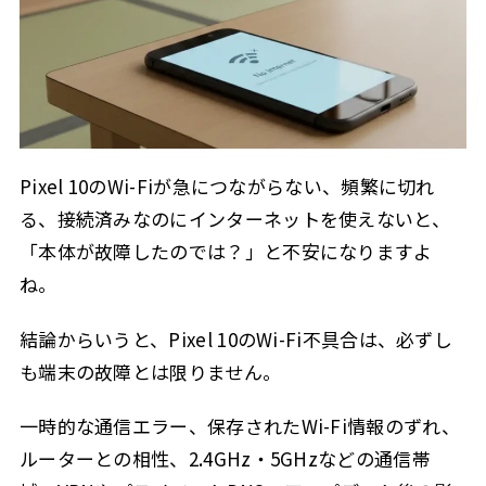
設定変更で改善するケース
2.3
プライベートDNSを確認する
2.3.1
IPv6を切り分けるときの注意点
2.3.2
WPA2・WPA3設定を確認する
2.3.3
ネットワーク設定をリセットする
2.3.4
Pixel 10のWi-Fiが急につながらない、頻繁に切れ
自宅wifiの電波不足を改善する方法
2.4
る、接続済みなのにインターネットを使えないと、
pixel 10 wifi不具合が直らない場合
2.5
「本体が故障したのでは？」と不安になりますよ
セーフモードでアプリの影響を確認する
2.5.1
ね。
初期化前に確認すること
2.5.2
結論からいうと、Pixel 10のWi-Fi不具合は、必ずし
修理や公式サポートを考える基準
2.5.3
も端末の故障とは限りません。
pixel 10のwifi不具合は公式情報と利用者報告をどう見
2.6
るか
一時的な通信エラー、保存されたWi-Fi情報のずれ、
ルーターとの相性、2.4GHz・5GHzなどの通信帯
Q&A：pixel 10 wifi不具合で迷いやすいポイント
2.6.1