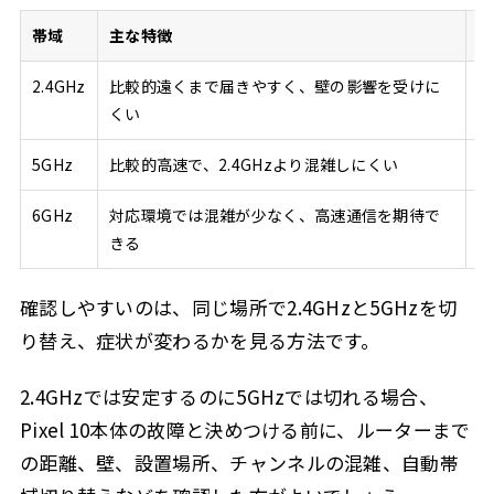
帯域
主な特徴
注
2.4GHz
比較的遠くまで届きやすく、壁の影響を受けに
家
くい
5GHz
比較的高速で、2.4GHzより混雑しにくい
壁
6GHz
対応環境では混雑が少なく、高速通信を期待で
対
きる
す
確認しやすいのは、同じ場所で2.4GHzと5GHzを切
り替え、症状が変わるかを見る方法です。
2.4GHzでは安定するのに5GHzでは切れる場合、
Pixel 10本体の故障と決めつける前に、ルーターまで
の距離、壁、設置場所、チャンネルの混雑、自動帯