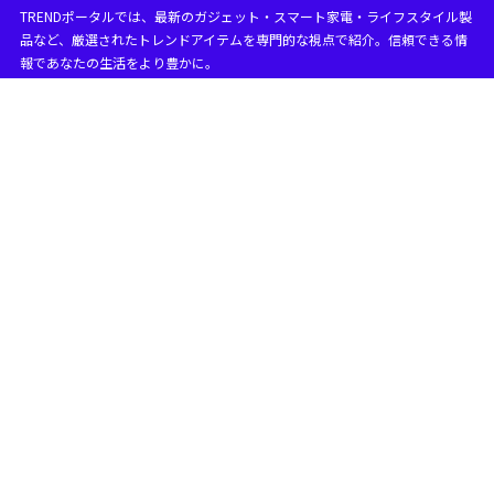
TRENDポータルでは、最新のガジェット・スマート家電・ライフスタイル製
目次
品など、厳選されたトレンドアイテムを専門的な視点で紹介。信頼できる情
報であなたの生活をより豊かに。
1
pixel 10のwifi不具合で起きている症状
pixel 10 wifi不具合で多いトラブル一覧
1.1
wifiが繋がらない・未接続になる
1.1.1
wifiが頻繁に切れる・不安定になる
1.1.2
インターネットなしと表示される
1.1.3
pixel 10 wifi不具合の通信帯域問題
1.2
5GHzだけ繋がらない症状
1.2.1
6GHz・Wi-Fi 6E環境での接続不良
1.2.2
pixel 10 wifi不具合が発生しやすい状況
1.3
アップデート直後や設定変更後に起きる場合
1.3.1