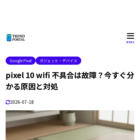
自宅wifiだけ不調になる場合
1.3.2
Quick Shareなど特定機能の使用後に起きる場合
1.3.3
pixel 10 wifi不具合はアップデートが原因か
1.4
2
pixel 10のwifi不具合の原因と直し方
MENU
pixel 10 wifi不具合の主な原因
2.1
Google Pixel
ガジェット・デバイス
端末側で考えられる原因
2.1.1
pixel 10 wifi 不具合は故障？今すぐ分
ルーターや回線側で考えられる原因
2.1.2
かる原因と対処
まず試すpixel 10 wifi不具合の対処法
2.2
3分でできる原因の切り分け
2.2.1
2026-07-18
Pixel 10とルーターを再起動する
2.2.2
wifiの削除と再登録を行う
2.2.3
VPNや通信関連アプリを一時停止する
2.2.4