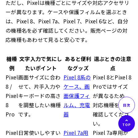
ただし、Pixelは機種ごとにサイズや対応アクセサリ
ーが異なります。ケースや保護フィルムを選ぶとき
は、Pixel 8、Pixel 7a、Pixel 7、Pixel 6など、自分
の機種名を必ず確認してください。販売ページの対
応機種もあわせて見ると安心です。
機種
文字入力で気にし
あると便利
選ぶときの注意
例
たいポイント
なグッズ
点
Pixel
画面サイズに合わ
Pixel 8系の
Pixel 8とPixel 8
8 /
せて、片手入力や
ケース、画
Proではサイズ
Pixel
キーボードの高さ
面保護フィ
が異なるため、
8
を調整したい機種
ルム、充電
対応機種を必ず
Pro
です。
器
確認してくださ
い。
Pixel
日常使いしやすい
Pixel 7a用
Pixel 7a専用か