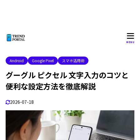
Google Pixel 機種別に見直したい文字入力まわりの便
1.10
利グッズ
2
グーグル ピクセル 文字 入力の問題解決方法
グーグルピクセル 文字入力 できない場合の対処法
2.1
MENU
グーグルピクセル 文字入力 遅いときの解決策
2.2
グーグルピクセルでキーボードが出てこない場合
2.3
Android
Google Pixel
スマホ活用術
グーグルピクセル 文字入力 バイブレーションの設定変
2.4
グーグル ピクセル 文字入力のコツと
更
便利な設定方法を徹底解説
Googleの文字入力の設定は？
2.5
音声入力を使うと長文入力がラクになる
2.6
2026-07-18
手書き入力は漢字がわからないときに便利
2.7
辞書登録でよく使う文章をすぐ出せるようにする
2.8
片手入力やキーボードの高さも見直そう
2.9