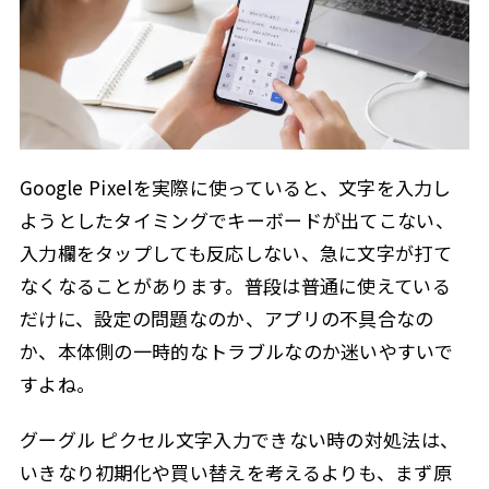
3
グーグル ピクセル 文字入力を快適にするコツ
入力ミスが多いときは保護フィルムも確認する
3.1
ケースによっては入力しにくくなることもある
3.2
入力方法はひとつに決めなくてもいい
3.3
Google Pixelの文字入力設定はGboard公式情報も確認
3.4
Google Pixelを実際に使っていると、文字を入力し
しておくと安心
ようとしたタイミングでキーボードが出てこない、
グーグル ピクセル 文字 入力でよくある質問Q＆A
3.5
入力欄をタップしても反応しない、急に文字が打て
4
まとめ：グーグル ピクセル 文字 入力は設定を見直すだ
なくなることがあります。普段は普通に使えている
けでかなり快適になる
だけに、設定の問題なのか、アプリの不具合なの
5
この記事を書いた人
か、本体側の一時的なトラブルなのか迷いやすいで
すよね。
グーグル ピクセル文字入力できない時の対処法は、
いきなり初期化や買い替えを考えるよりも、まず原