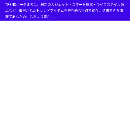
TRENDポータルでは、最新のガジェット・スマート家電・ライフスタイル製
目次
品など、厳選されたトレンドアイテムを専門的な視点で紹介。信頼できる情
報であなたの生活をより豊かに。
1
グーグル ピクセル 文字 入力の基本設定
まず確認したいGoogle Pixelの文字入力設定
1.1
google pixel 文字入力 キーボードの選び方
1.2
12キーとQWERTYはどっちが使いやすい？
1.3
グーグルピクセル 文字入力画面の出し方
1.4
グーグル ピクセル 文字 入力 音 消す方法
1.5
グーグルピクセル ローマ字入力の設定方法
1.6
フリック入力にしたい場合の設定方法
1.7
グーグルピクセル 文字入力予測変換の使い方
1.8
予測変換が邪魔なときの見直しポイント
1.9