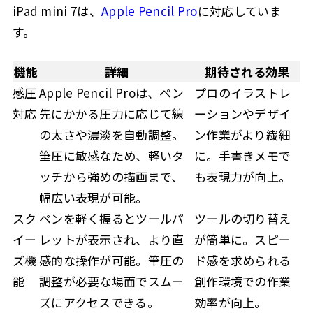
iPad mini 7は、
Apple Pencil Pro
に対応していま
す。
機能
詳細
期待される効果
感圧
Apple Pencil Proは、ペン
プロのイラストレ
対応
先にかかる圧力に応じて線
ーションやデザイ
の太さや濃淡を自動調整。
ン作業がより繊細
筆圧に敏感なため、軽いタ
に。手書きメモで
ッチから強めの描画まで、
も表現力が向上。
幅広い表現が可能。
スク
ペンを軽く握るとツールパ
ツールの切り替え
イー
レットが表示され、より直
が簡単に。スピー
ズ機
感的な操作が可能。筆圧の
ド感を求められる
能
調整が必要な場面でスムー
創作環境での作業
ズにアクセスできる。
効率が向上。