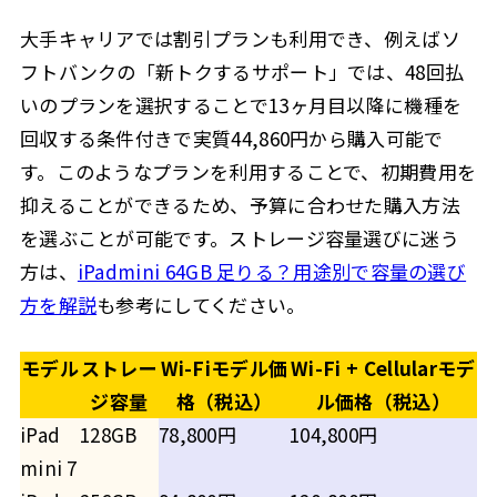
大手キャリアでは割引プランも利用でき、例えばソ
フトバンクの「新トクするサポート」では、48回払
いのプランを選択することで13ヶ月目以降に機種を
回収する条件付きで実質44,860円から購入可能で
す。このようなプランを利用することで、初期費用を
抑えることができるため、予算に合わせた購入方法
を選ぶことが可能です。ストレージ容量選びに迷う
方は、
iPadmini 64GB 足りる？用途別で容量の選び
方を解説
も参考にしてください。
モデル
ストレー
Wi-Fiモデル価
Wi-Fi + Cellularモデ
ジ容量
格（税込）
ル価格（税込）
iPad
128GB
78,800円
104,800円
mini 7