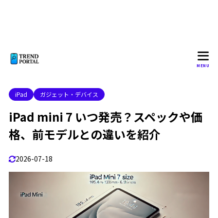
新しい通信規格への対応
1.4.3
iPad mini 7 10月発売
1.5
2
iPad mini 7 いつ買うべきか？
ipad mini 7 待つべきか？
2.1
MENU
iPad mini 7 価格はいくら？
2.2
iPad
ガジェット・デバイス
iPad miniの第6世代はいつまで使えますか？
2.3
iPad mini 7 いつ発売？スペックや価
iPad mini7の変更点は？
2.4
格、前モデルとの違いを紹介
iPad mini 7のサイズは？
2.5
iPad mini 7 販売店一覧とおおよその価格
2.6
2026-07-18
iPad mini 7 いつ発売される？まとめ
2.7
3
よくある質問（FAQ）
Q1. iPad mini 7はいつ発売されましたか？
3.1