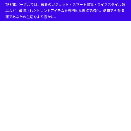
TRENDポータルでは、最新のガジェット・スマート家電・ライフスタイル製
目次
品など、厳選されたトレンドアイテムを専門的な視点で紹介。信頼できる情
報であなたの生活をより豊かに。
1
iPad mini 7 いつ発売？最新情報まとめ
iPad miniの発売日は2024年ですか？
1.1
iPad mini 7発表はいつ？
1.2
iPad mini 7 新機能まとめ
1.3
チップの強化とパフォーマンス向上
1.3.1
Apple Pencil Pro対応で新たな創作体験
1.3.2
ストレージとカラーバリエーションの拡充
1.3.3
iPad mini 第7世代の詳細
1.4
コンパクトなデザインと高解像度ディスプレイ
1.4.1
高度なApple Intelligence機能の導入
1.4.2