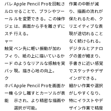
バレ
Apple Pencil Proを回転さ
作業の中断が減
ルロ
せることで、ブラシやツー
り、描画の流れが
ール
ルを変更できる。この操作
保たれるため、ク
ジェ
は、画面から手を離さずに
リエイティブな表
スチ
行える。
現が途切れること
ャー
なく続けられる。
触覚
ペン先に軽い振動が加わ
デジタルとアナロ
フィ
り、紙の上に描いているか
グの差が縮まり、
ード
のようなリアルな感触を実
手書きに近い感覚
バッ
現。描き心地の向上。
でスケッチやデザ
ク
インができる。
ホバ
Apple Pencil Proを画面か
細かい作業や選択
ー機
ら少し離すとカーソルが表
がしやすくなり、
能
示され、より精密な描画や
特にイラストやデ
選択が可能。
ザイン作業で精度