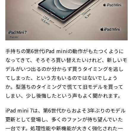
Q2. iPad mini 7の価格はいくらですか？
3.1.1
Q3. iPad mini 6からの主な変更点は何ですか？
3.1.2
Q4. iPad mini 6はいつまで使えますか？
3.1.3
Q5. iPad mini 7は待つべきですか、今すぐ買うべき
3.1.4
ですか？
手持ちの第6世代iPad miniの動作がもたつくように
4
この記事を書いた人
なってきて、そろそろ買い替えたいけれど、新しいモ
デルがいつ出るのか分からず買うタイミングを逃し
てしまった、という方もいるのではないでしょう
か。型落ちのタイミングで慌てて旧モデルを買って
しまい、少し後悔したという声もよく聞かれます。
iPad mini 7は、第6世代からおよそ3年ぶりのモデル
更新として登場し、多くのファンが待ち望んでいた
一台です。処理性能や新機能が大きく強化された一