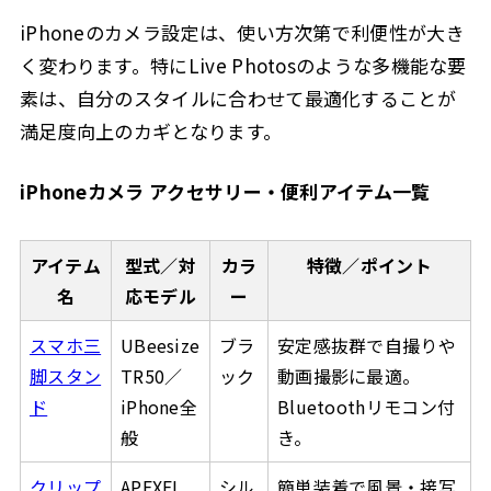
iPhoneのカメラ設定は、使い方次第で利便性が大き
く変わります。特にLive Photosのような多機能な要
素は、自分のスタイルに合わせて最適化することが
満足度向上のカギとなります。
iPhoneカメラ アクセサリー・便利アイテム一覧
アイテム
型式／対
カラ
特徴／ポイント
名
応モデル
ー
スマホ三
UBeesize
ブラ
安定感抜群で自撮りや
脚スタン
TR50／
ック
動画撮影に最適。
ド
iPhone全
Bluetoothリモコン付
般
き。
クリップ
APEXEL
シル
簡単装着で風景・接写