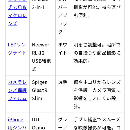
式広角＆
2-in-1
バー
撮影が可能。持ち運び
マクロレ
／ブ
も便利。
ンズ
ラッ
ク
LEDリン
Neewer
ホワ
明るさ調整可。暗所で
グライト
RL-12／
イト
の自撮りや商品撮影に
USB給電
効果的。
式
カメラレ
Spigen
透明
傷やホコリからレンズ
ンズ保護
Glas.tR
を保護。カメラ画質に
フィルム
Slim
影響を与えにくい設
計。
iPhone
DJI
グレ
手ブレ補正でスムーズ
用ジンバ
Osmo
ー／
な映像撮影が可能。コ