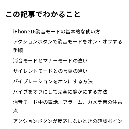
4.10.2
か？
この記事でわかること
Q. iPhone16に消音スイッチはありますか？
4.10.3
Q. 消音モード中でもバイブ通知は使えますか？
4.10.4
iPhone16消音モードの基本的な使い方
Q. 消音モード中にバイブをオフにできますか？
4.10.5
アクションボタンで消音モードをオン・オフする
Q. カメラのシャッター音は消音モードで消えま
4.10.6
手順
すか？
消音モードとマナーモードの違い
Q. アラームは消音モードでも鳴りますか？
4.10.7
サイレントモードとの言葉の違い
Q. アクションボタンを押しても消音になりませ
4.10.8
ん。なぜですか？
バイブレーションをオンにする方法
Q. 消音モードの状態はどこで確認できますか？
4.10.9
バイブをオフにして完全に静かにする方法
Q. 完全に無音にしたいときはどうすればいいで
4.10.10
消音モード中の電話、アラーム、カメラ音の注意
すか？
点
iPhone16消音モードまとめ
4.11
アクションボタンが反応しないときの確認ポイン
5
この記事を書いた人