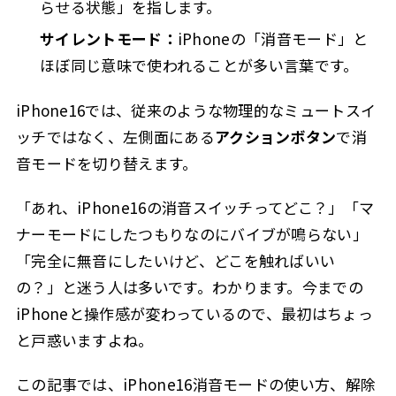
らせる状態」を指します。
iPhone16消音モードで鳴る音・鳴らない音
3.10
サイレントモード：
iPhoneの「消音モード」と
4
iPhone16消音モードの使い方と注意点
ほぼ同じ意味で使われることが多い言葉です。
iPhone16 消音モード バイブレーションの調整方法
4.1
バイブレーションをオンにする手順
4.1.1
iPhone16では、従来のような物理的なミュートスイ
ッチではなく、左側面にある
アクションボタン
で消
バイブレーションをオフにする手順
4.1.2
音モードを切り替えます。
バイブレーションの調整で失敗しやすいポイント
4.1.3
iPhone サイレントモードでバイブをオフにする手順
4.2
「あれ、iPhone16の消音スイッチってどこ？」「マ
ナーモードにしたつもりなのにバイブが鳴らない」
バイブをオフにする手順
4.2.1
「完全に無音にしたいけど、どこを触ればいい
バイブオフに向いている場面
4.2.2
の？」と迷う人は多いです。わかります。今までの
バイブオフの注意点
4.2.3
iPhoneと操作感が変わっているので、最初はちょっ
iPhone16 消音モード 解除の方法
4.3
と戸惑いますよね。
アクションボタンで解除する手順
4.3.1
この記事では、iPhone16消音モードの使い方、解除
設定アプリから解除する手順
4.3.2