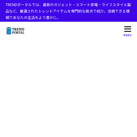
TRENDポータルでは、最新のガジェット・スマート家電・ライフスタイル製
目次
品など、厳選されたトレンドアイテムを専門的な視点で紹介。信頼できる情
報であなたの生活をより豊かに。
1
30秒でわかる：iPhone16消音モードの切り替え方法
MENU
2
この記事でわかること
3
iPhone16消音モードの基本情報
iPhone16の消音モードの設定方法は？
3.1
アクションボタンで消音モードをオンにする手順
3.1.1
設定アプリから消音モードを切り替える手順
3.1.2
アクションボタンを消音モードに戻す方法
3.1.3
iPhone16の消音スイッチはどこにありますか？
3.2
アクションボタンの場所
3.2.1
iPhone16消音モードとiPhone15の違い
3.3