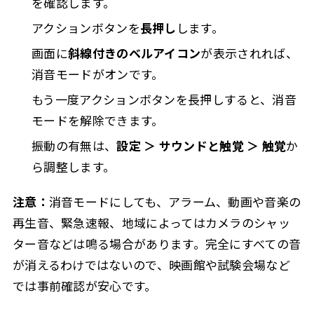
を確認します。
ト
アクションボタンを
長押し
します。
iPhone16消音モードと集中モードの違い
4.7
画面に
斜線付きのベルアイコン
が表示されれば、
iPhone16消音モードでよくある失敗
4.8
消音モードがオンです。
アクションボタンを押しているのに消音にならな
4.8.1
もう一度アクションボタンを長押しすると、消音
い
モードを解除できます。
消音モードなのにアラームが鳴る
4.8.2
振動の有無は、
設定 ＞ サウンドと触覚 ＞ 触覚
か
消音モードなのに動画の音が出る
4.8.3
ら調整します。
バイブが鳴らない
4.8.4
注意：
消音モードにしても、アラーム、動画や音楽の
着信に気づけない
4.8.5
再生音、緊急速報、地域によってはカメラのシャッ
iPhone16を静かに快適に使うためのアクセサリー選び
4.9
ター音などは鳴る場合があります。完全にすべての音
iPhone16消音モードに関するよくある質問
4.10
が消えるわけではないので、映画館や試験会場など
Q. 消音モードとマナーモードの違いは何です
4.10.1
では事前確認が安心です。
か？
Q. iPhone16の消音モードはどこで設定できます