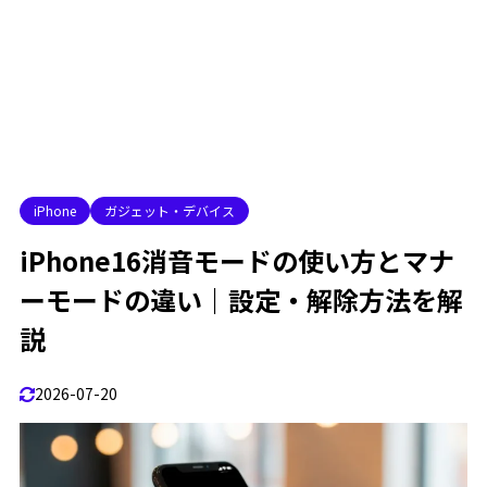
iPhone16のマナーモードのやり方は？
3.4
マナーモードとして使う基本手順
3.4.1
マナーモードでバイブありにしたい人
3.4.2
マナーモードでバイブなしにしたい人
3.4.3
iPhone16のサイレントモードのやり方は？
3.5
iPhone
ガジェット・デバイス
サイレントモードにする手順
3.5.1
iPhone16消音モードの使い方とマナ
サイレントモード中にできること
3.5.2
ーモードの違い｜設定・解除方法を解
消音モードとマナーモードの違い
3.6
説
消音モードとは
3.6.1
マナーモードとは
3.6.2
2026-07-20
消音モード・マナーモード・サイレントモードの
3.6.3
比較
結局どれを使えばいい？目的別のおすすめ設定
3.7