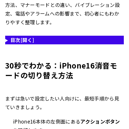
方法、マナーモードとの違い、バイブレーション設
解除しても音が鳴らないときの確認ポイント
4.3.3
定、電話やアラームへの影響まで、初心者にもわか
iPhone サイレントモードはどこにある？
4.4
りやすく整理します。
iPhone16の場合
4.4.1
目次
[開く]
アクションボタン非搭載モデルの場合
4.4.2
iPhone消音モード中の電話対応のポイント
4.5
電話に気づきたい場合の設定
4.5.1
30秒でわかる：iPhone16消音モ
電話を受けたくない場合の設定
4.5.2
ードの切り替え方法
特定の人からの電話だけ受けたい場合
4.5.3
iPhone マナーモードでバイブレーションありにする設
4.6
定方法
まずは急いで設定したい人向けに、最短手順から見
ていきましょう。
バイブレーションありにする手順
4.6.1
通知別にバイブレーションを変える
4.6.2
iPhone16本体の左側面にある
アクションボタン
バイブレーションが作動しないときの確認ポイン
4.6.3