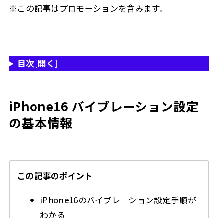
※この記事はプロモーションを含みます。
因ですか？
iPhone バイブレーション設定まとめ
2.8
iPhoneのバイブレーション設定方法
2.8.1
バイブレーション設定のポイント
2.8.2
目次
[開く]
注意点
2.8.3
デバイスごとの違い
2.8.4
iPhone16 バイブレーション設定
iPhoneのバイブレーション設定が持つメリット
2.8.5
の基本情報
デメリット
2.8.6
まとめ
2.8.7
iPhone向けのおすすめアクセサリー
2.8.8
この記事のポイント
3
この記事を書いた人
iPhone16のバイブレーション設定手順が
わかる