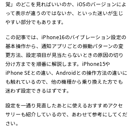
iPhone マナーモード バイブレーションありの設定方法
2.5
覚」のどこを見ればいいのか、iOSのバージョンによ
って表示が違うのではないか、といった迷いが生じ
マナーモードでのバイブレーションを有効にする
2.5.1
手順
やすい部分でもあります。
注意点
2.5.2
この記事では、iPhone16のバイブレーション設定の
Android バイブレーション設定との違い
2.6
基本操作から、通知アプリごとの振動パターンの変
主な違い
2.6.1
更方法、設定項目が見当たらないときの原因の切り
どちらを選ぶべきか？
2.6.2
分け方までを順番に解説します。iPhone15や
iPhone SEとの違い、Androidとの操作方法の違いに
よくある質問
2.7
も触れているので、他の機種から乗り換えた方でも
Q. iPhoneのバイブレーションの強さだけを弱くす
2.7.1
ることはできますか？
迷わず設定できるはずです。
Q. マナーモードにしているのに振動もしないのは
2.7.2
設定を一通り見直したあとに使えるおすすめアクセ
なぜですか？
サリーも紹介しているので、あわせて参考にしてくだ
Q. iOSをアップデートしたらバイブレーションの
2.7.3
設定項目が変わりました。故障ですか？
さい。
Q. 特定のアプリだけ通知が振動しません。何が原
2.7.4