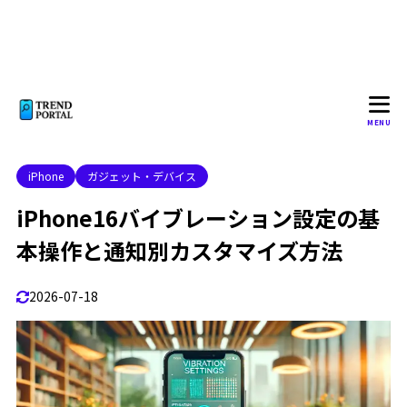
7. 再起動を試す
1.2.7
8. ハードウェアトラブルを確認
1.2.8
9. デバイスのリセットを試す
1.2.9
10. Appleサポートに相談
1.2.10
MENU
iPhone16のバイブを消す方法は？
1.3
iPhoneのバイブオンオフはどこですか？
1.4
iPhone
ガジェット・デバイス
iPhone バイブレーション設定 ios17
1.5
iPhone16バイブレーション設定の基
iPhone バイブレーション設定 ない
1.6
本操作と通知別カスタマイズ方法
2
iPhone16 バイブレーション設定の詳細と応用
2026-07-18
iPhone バイブレーション 強さ 変更
2.1
iPhone15 バイブレーション設定との違い
2.2
iPhone SE バイブレーション設定のポイント
2.3
バイブレーション設定の基本操作
2.3.1