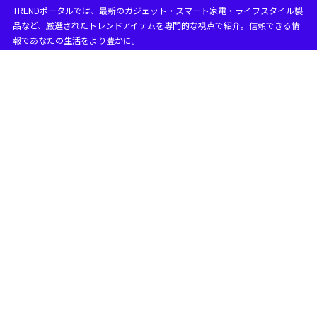
TRENDポータルでは、最新のガジェット・スマート家電・ライフスタイル製
目次
品など、厳選されたトレンドアイテムを専門的な視点で紹介。信頼できる情
報であなたの生活をより豊かに。
1
iPhone16 バイブレーション設定の基本情報
iPhoneのios16のバイブレーション設定は？
1.1
iPhoneのバイブ設定がなくなりました。どうすればい
1.2
いですか？
1. 「サウンドと触覚」設定を確認
1.2.1
2. iOSのバージョンを確認・更新
1.2.2
3. 「アクセシビリティ」のバイブ設定を確認
1.2.3
4. 消音モードと触覚の設定を確認
1.2.4
5. 通知設定を確認
1.2.5
6. バイブレーションのカスタム設定を確認
1.2.6