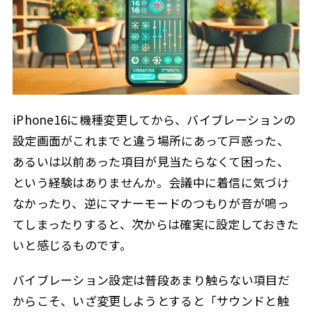
通知別にバイブレーションを設定
2.3.2
設定手順
2.3.3
カスタムバイブレーションの作成
2.3.4
アプリごとに通知バイブレーションを設定
2.3.5
iPhone16に機種変更してから、バイブレーションの
注意点
2.3.6
設定画面がこれまでと違う場所にあって戸惑った、
バイブレーションが作動しない場合の対処法
2.3.7
あるいは以前あった項目が見当たらなくて困った、
バイブレーション設定のメリットと注意点
2.3.8
という経験はありませんか。会議中に着信に気づけ
iPhone16 マナーモードの活用法
2.4
なかったり、逆にマナーモードのつもりが音が鳴っ
マナーモードの基本設定
2.4.1
てしまったりすると、次からは確実に設定しておきた
いと感じるものです。
バイブレーションとの併用
2.4.2
アプリごとのカスタマイズ
2.4.3
バイブレーション設定は普段あまり触らない項目だ
活用のメリットと注意点
2.4.4
からこそ、いざ変更しようとすると「サウンドと触