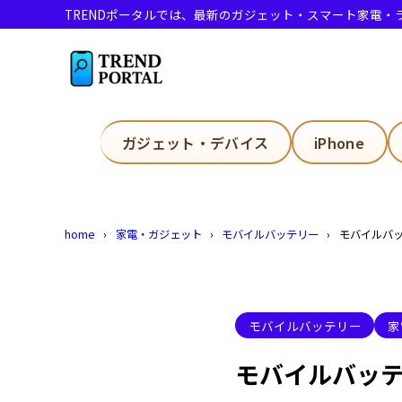
TRENDポータルでは、最新のガジェット・スマート家電
目次
1
モバイルバ
ガジェット・デバイス
iPhone
モバイル
1.1
発
1.1.1
home
家電・ガジェット
モバイルバッテリー
モバイルバ
少
1.1.2
モバイル
1.2
モバイル
1.3
モバイルバッテリー
家
モバイル
1.4
モバイルバッ
モバイル
1.5