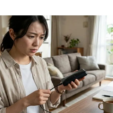
治体回収の方法
電量販店の回収
ッテリー膨らんできた時の捨て方と回収方法
バッテリー膨らんできた回収注意
収ボックスは使える？
RC回収の対象条件
バッテリー膨らんできた相談先
ーカー回収の利用
コール対象確認
バッテリー膨らんできた買い替え
Eマークの確認