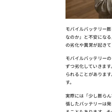
安
2.3.2
おすすめ
2.4
膨らんだ
2.5
モバイルバッテリー膨
よくある
なのか」と不安になる
2.6
の劣化や異常が起きて
モバイル
2.7
使
2.7.1
モバイルバッテリーの
ずつ劣化していきます
再
2.7.2
られることがあります
す。
実際には「少し膨らん
張したバッテリーは発
ることもあります。そ