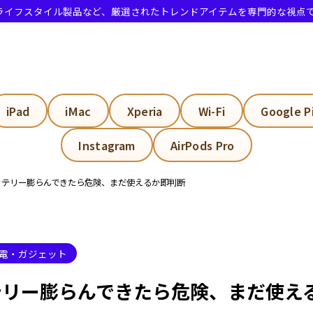
・ライフスタイル製品など、厳選されたトレンドアイテムを専門的な視点
ッテリー膨らんできた時の危険と対処
iPad
iMac
Xperia
Wi-Fi
Google P
バッテリー膨らんできたのは危険？
Instagram
AirPods Pro
火や爆発のリスク
ッテリー膨らんできたら危険、まだ使えるか即判断
し膨らんだだけでも危険か
バッテリー膨らんできたけどまだ使える？
バッテリー膨らんできた時の対処
電・ガジェット
バッテリー膨らんできた時のNG行動
テリー膨らんできたら危険、まだ使え
バッテリー膨らんできた原因