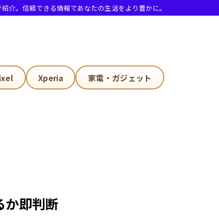
で紹介。信頼できる情報であなたの生活をより豊かに。
ixel
Xperia
家電・ガジェット
るか即判断