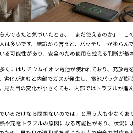
全なメーカー選び
モバイルバッテリー
モバイルバッテリーで実際に起きた失敗と安全に対処する方法
らんできたと気づいたとき、「まだ使えるのか」「こ
質問（Q&A）
人は多いです。結論から言うと、バッテリーが膨らん
いる可能性があり、安全のため使用を控える判断が基
バッテリー膨らんできた時のまとめ
用中止と安全処分
多くにはリチウムイオン電池が使われており、充放電
。劣化が進むと内部でガスが発生し、電池パックが膨
発防止のポイント
。見た目の変化が小さくても、内部ではトラブルが進
でいるだけなら問題ないのでは」と思う人も少なくあ
熱や充電トラブルの原因になる可能性があり、状況に
のため、見た目の違和感を感じた時点で安全な対応を