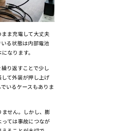
のまま充電して大丈夫
でいる状態は内部電池
本になります。
を繰り返すことで少し
張して外装が押し上げ
んでいるケースもありま
りません。しかし、膨
よっては事故につなが
考えることが大切で