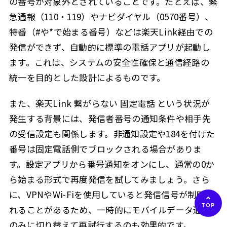
の番号が対象外とされていることです。たとえば、緊
急通報（110・119）やナビダイヤル（0570番号）、
特番（#や*で始まる番号）などは楽天Link経由での
発信ができず、自動的に標準の電話アプリが起動し
ます。これは、システムの安全性確保と通信経路の
統一を目的とした設計によるものです。
また、楽天Link 繋がらない 固定電話 という状況が
発生する背景には、発信者番号の通知条件や相手先
の受信設定も関係します。非通知設定や184を付けた
番号は固定電話側でブロックされる場合がありま
す。設定アプリから番号通知をオンにし、通常の0か
ら始まる形式で再度発信を試してみましょう。さら
に、VPNやWi-Fiを使用していると発信信号が制限さ
れることがあるため、一時的にモバイルデータ通信
のみに切り替えて再試行するのも効果的です。