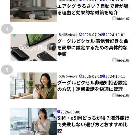
エアタグ うるさい？自動で音が鳴
る理由と効果的な対策を紹介
hide107
4
5,465 views
2026-07-20
2024-10-01
グーグルピクセル 着信音好きな曲
を簡単に設定するための具体的な
手順
hide107
5
5,076 views
2026-07-18
2024-10-11
グーグルピクセル非通知拒否設定
の方法｜迷惑電話を快適に管理
hide107
2026-08-06
SIM・eSIMどっちが得？海外旅行
で失敗しない選び方とおすすめ比
較