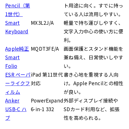
Pencil（第
ト用途に向く。すでに持っ
1世代）
ている人は流用しやすい。
Smart
MX3L2J/A
軽量で持ち運びしやすく、
Keyboard
文字入力中心の使い方に便
利。
Apple純正
MQDT3FE/A
画面保護とスタンド機能を
Smart
兼ね備え、日常使いしやす
Folio
い。
ESR ペーパ
iPad 第11世代
書き心地を重視する人向
ーライクフ
対応
け。Apple Pencilとの相性
ィルム
が良い。
Anker
PowerExpand
外部ディスプレイ接続や
USB-C ハ
6-in-1 332
SDカード利用など、拡張
ブ
性を高められる。