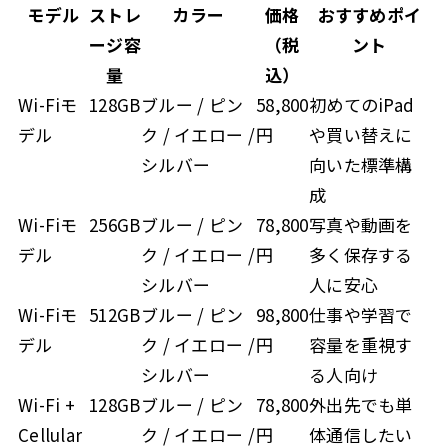
モデル
ストレ
カラー
価格
おすすめポイ
ージ容
（税
ント
量
込）
Wi-Fiモ
128GB
ブルー / ピン
58,800
初めてのiPad
デル
ク / イエロー /
円
や買い替えに
シルバー
向いた標準構
成
Wi-Fiモ
256GB
ブルー / ピン
78,800
写真や動画を
デル
ク / イエロー /
円
多く保存する
シルバー
人に安心
Wi-Fiモ
512GB
ブルー / ピン
98,800
仕事や学習で
デル
ク / イエロー /
円
容量を重視す
シルバー
る人向け
Wi-Fi +
128GB
ブルー / ピン
78,800
外出先でも単
Cellular
ク / イエロー /
円
体通信したい